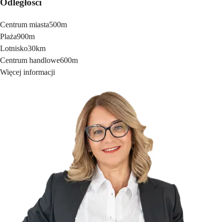
Odległości
Centrum miasta
500m
Plaża
900m
Lotnisko
30km
Centrum handlowe
600m
Więcej informacji