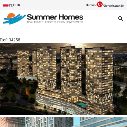
EUR
Ulubione
PL
Nieruchomości
Ref:
34256