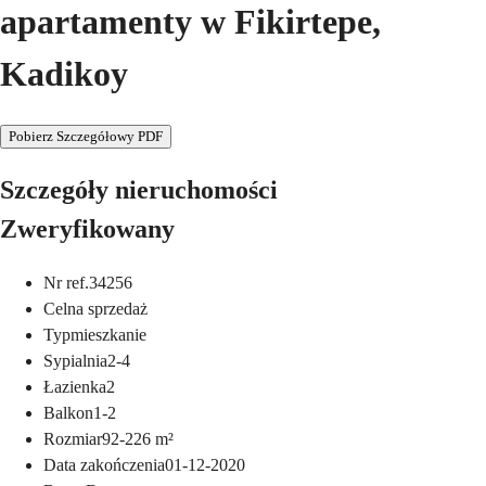
apartamenty w Fikirtepe,
Kadikoy
Pobierz Szczegółowy PDF
Szczegóły nieruchomości
Zweryfikowany
Nr ref.
34256
Cel
na sprzedaż
Typ
mieszkanie
Sypialnia
2-4
Łazienka
2
Balkon
1-2
Rozmiar
92-226
m²
Data zakończenia
01-12-2020