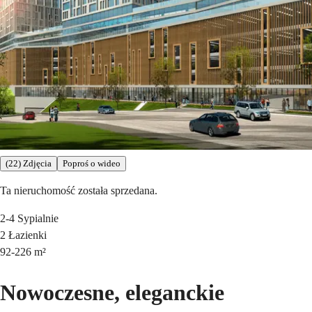
(22) Zdjęcia
Poproś o wideo
Ta nieruchomość została sprzedana.
2-4
Sypialnie
2
Łazienki
92-226
m²
Nowoczesne, eleganckie