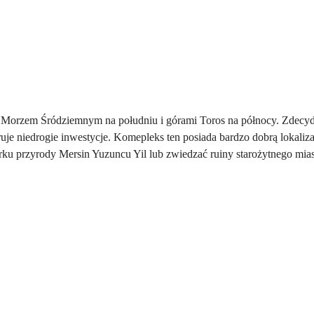
je z Morzem Śródziemnym na południu i górami Toros na północy. Zde
ruje niedrogie inwestycje. Komepleks ten posiada bardzo dobrą lokaliza
arku przyrody Mersin Yuzuncu Yil lub zwiedzać ruiny starożytnego mias