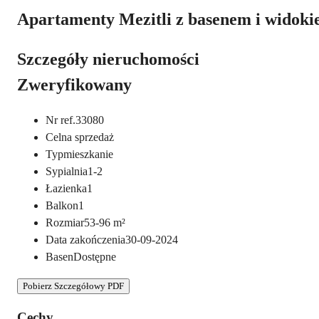
Apartamenty Mezitli z basenem i widoki
Szczegóły nieruchomości
Zweryfikowany
Nr ref.
33080
Cel
na sprzedaż
Typ
mieszkanie
Sypialnia
1-2
Łazienka
1
Balkon
1
Rozmiar
53-96
m²
Data zakończenia
30-09-2024
Basen
Dostępne
Pobierz Szczegółowy PDF
Cechy