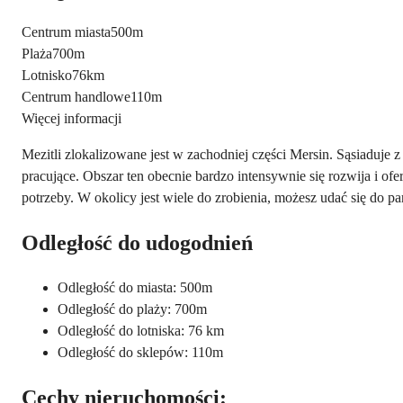
Centrum miasta
500m
Plaża
700m
Lotnisko
76km
Centrum handlowe
110m
Więcej informacji
Mezitli zlokalizowane jest w zachodniej części Mersin. Sąsiadu
pracujące. Obszar ten obecnie bardzo intensywnie się rozwija i ofe
potrzeby. W okolicy jest wiele do zrobienia, możesz udać się do p
Odległość do udogodnień
Odległość do miasta: 500m
Odległość do plaży: 700m
Odległość do lotniska: 76 km
Odległość do sklepów: 110m
Cechy nieruchomości: