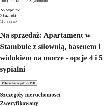
Turcja > Istanbul > Zeytinburnu
2-5
Sypialnie
2
Łazienki
110-332
m²
Na sprzedaż: Apartament w
Stambule z siłownią, basenem i
widokiem na morze - opcje 4 i 5
sypialni
Pobierz Szczegółowy PDF
Szczegóły nieruchomości
Zweryfikowany