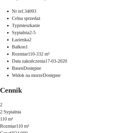
Nr ref.
34093
Cel
na sprzedaż
Typ
mieszkanie
Sypialnia
2-5
Łazienka
2
Balkon
1
Rozmiar
110-332
m²
Data zakończenia
17-03-2020
Basen
Dostępne
Widok na morze
Dostępne
Cennik
2
2 Sypialnia
110 m²
Rozmiar
110 m²