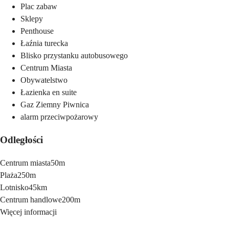
Plac zabaw
Sklepy
Penthouse
Łaźnia turecka
Blisko przystanku autobusowego
Centrum Miasta
Obywatelstwo
Łazienka en suite
Gaz Ziemny Piwnica
alarm przeciwpożarowy
Odległości
Centrum miasta
50m
Plaża
250m
Lotnisko
45km
Centrum handlowe
200m
Więcej informacji