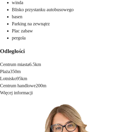
winda
Blisko przystanku autobusowego
basen
Parking na zewnątrz
Plac zabaw
pergola
Odległości
Centrum miasta
6.5km
Plaża
350m
Lotnisko
95km
Centrum handlowe
200m
Więcej informacji