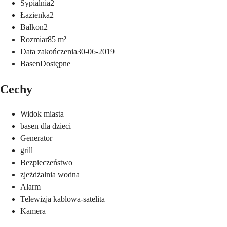
Sypialnia
2
Łazienka
2
Balkon
2
Rozmiar
85
m²
Data zakończenia
30-06-2019
Basen
Dostępne
Cechy
Widok miasta
basen dla dzieci
Generator
grill
Bezpieczeństwo
zjeżdżalnia wodna
Alarm
Telewizja kablowa-satelita
Kamera