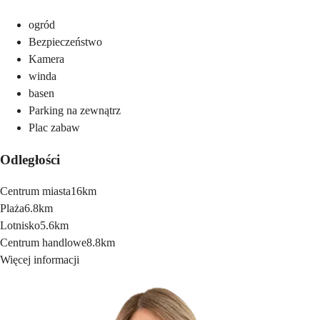
ogród
Bezpieczeństwo
Kamera
winda
basen
Parking na zewnątrz
Plac zabaw
Odległości
Centrum miasta
16km
Plaża
6.8km
Lotnisko
5.6km
Centrum handlowe
8.8km
Więcej informacji