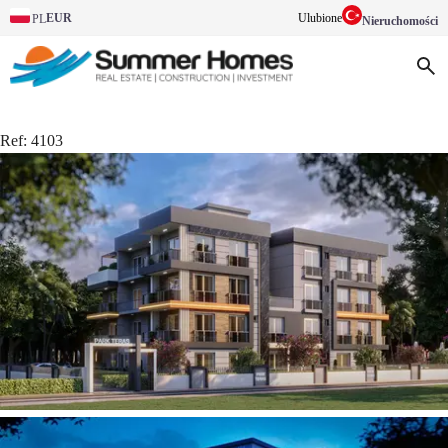
EUR
Ulubione
PL
Nieruchomości
Ref:
4103