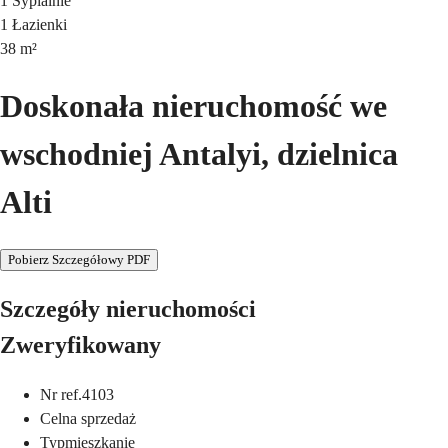
1
Sypialnie
1
Łazienki
38
m²
Doskonała nieruchomość we
wschodniej Antalyi, dzielnica
Alti
Pobierz Szczegółowy PDF
Szczegóły nieruchomości
Zweryfikowany
Nr ref.
4103
Cel
na sprzedaż
Typ
mieszkanie