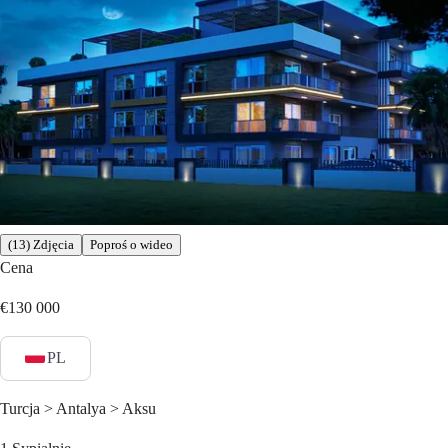
(13) Zdjęcia
Poproś o wideo
Cena
€130 000
PL
Turcja > Antalya > Aksu