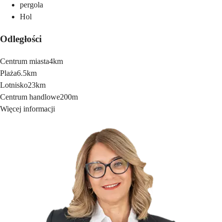
pergola
Hol
Odległości
Centrum miasta
4km
Plaża
6.5km
Lotnisko
23km
Centrum handlowe
200m
Więcej informacji