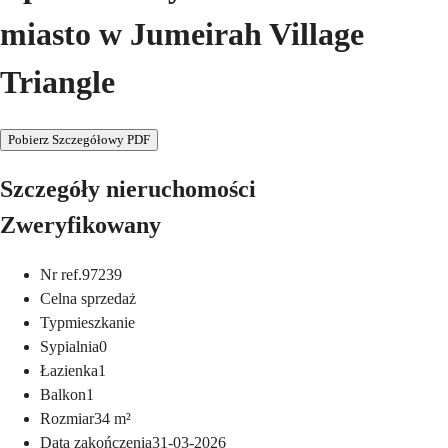
miasto w Jumeirah Village
Triangle
Pobierz Szczegółowy PDF
Szczegóły nieruchomości
Zweryfikowany
Nr ref.
97239
Cel
na sprzedaż
Typ
mieszkanie
Sypialnia
0
Łazienka
1
Balkon
1
Rozmiar
34
m²
Data zakończenia
31-03-2026