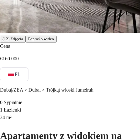
(12) Zdjęcia
Poproś o wideo
Cena
€160 000
PL
Dubaj/ZEA > Dubai > Trójkąt wioski Jumeirah
0
Sypialnie
1
Łazienki
34
m²
Apartamenty z widokiem na