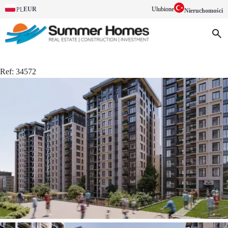
EUR
Ulubione
PL
Nieruchomości
Ref:
34572