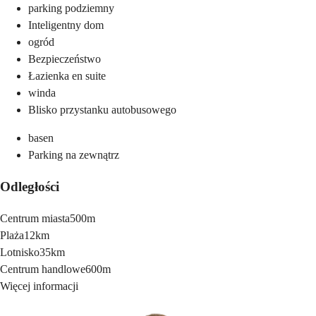
parking podziemny
Inteligentny dom
ogród
Bezpieczeństwo
Łazienka en suite
winda
Blisko przystanku autobusowego
basen
Parking na zewnątrz
Odległości
Centrum miasta
500m
Plaża
12km
Lotnisko
35km
Centrum handlowe
600m
Więcej informacji