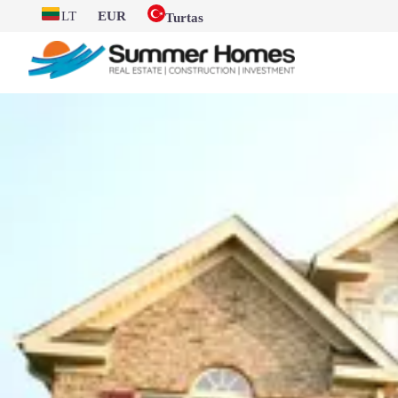
LT
EUR
Turtas