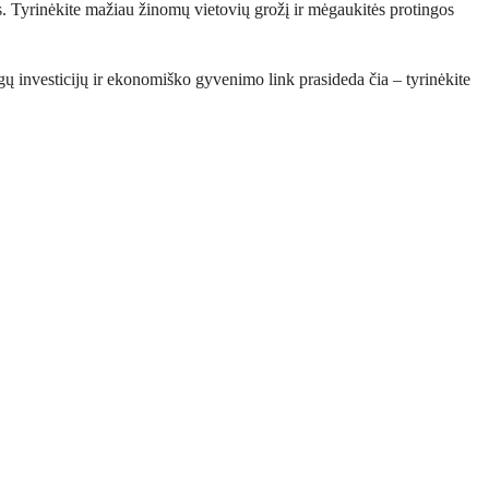
. Tyrinėkite mažiau žinomų vietovių grožį ir mėgaukitės protingos 
ų investicijų ir ekonomiško gyvenimo link prasideda čia – tyrinėkite 