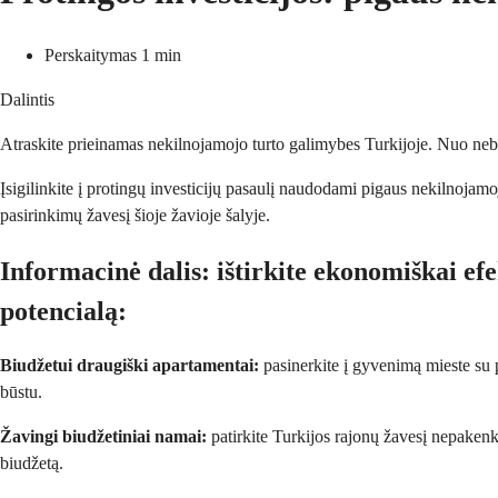
Perskaitymas 1 min
Dalintis
Atraskite prieinamas nekilnojamojo turto galimybes Turkijoje. Nuo neb
Įsigilinkite į protingų investicijų pasaulį naudodami pigaus nekilnojamo
pasirinkimų žavesį šioje žavioje šalyje.
Informacinė dalis:
 ištirkite ekonomiškai ef
potencialą:
Biudžetui draugiški apartamentai:
 pasinerkite į gyvenimą mieste su 
būstu.
Žavingi biudžetiniai namai:
 patirkite Turkijos rajonų žavesį nepaken
biudžetą.