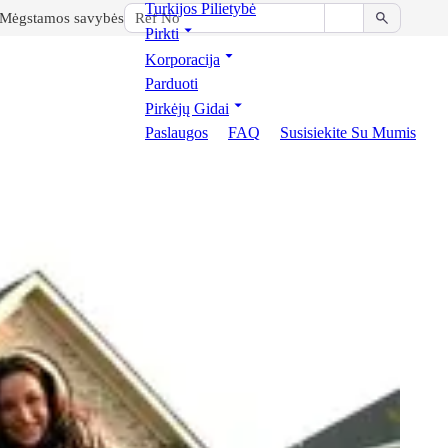
Turkijos Pilietybė
Mėgstamos savybės
Pirkti
Korporacija
Parduoti
Pirkėjų Gidai
Paslaugos
FAQ
Susisiekite Su Mumis