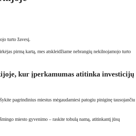
jo turto žavesį.
pirkėjas pirmą kartą, mes atskleidžiame nebrangių nekilnojamojo turto 
ijoje, kur įperkamumas atitinka investicijų 
ršykite pagrindinius miestus mėgaudamiesi patogiu piniginę tausojančiu 
mingo miesto gyvenimo – raskite tobulą namą, atitinkantį jūsų 