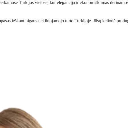
įperkamose Turkijos vietose, kur elegancija ir ekonomiškumas derinamos
pasas ieškant pigaus nekilnojamojo turto Turkijoje. Jūsų kelionė proting