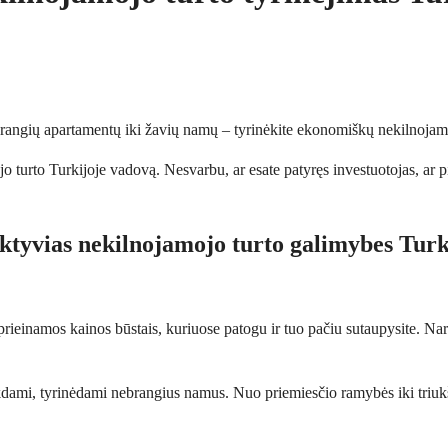
rangių apartamentų iki žavių namų – tyrinėkite ekonomiškų nekilnojamo
jo turto Turkijoje vadovą. Nesvarbu, ar esate patyręs investuotojas, ar 
ektyvias nekilnojamojo turto galimybes Turk
prieinamos kainos būstais, kuriuose patogu ir tuo pačiu sutaupysite. Na
kdami, tyrinėdami nebrangius namus. Nuo priemiesčio ramybės iki triukš