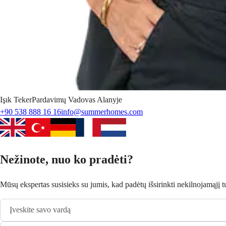
Işık
Teker
Pardavimų Vadovas Alanyje
+90 538 888 16 16
info@summerhomes.com
Nežinote, nuo ko pradėti?
Mūsų ekspertas susisieks su jumis, kad padėtų išsirinkti nekilnojamąjį tu