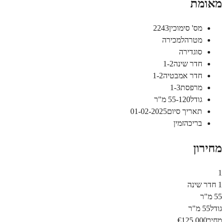
מאומת
מס' סימוכין
2243
מטרה
למכירה
סוג
דירה
חדר שינה
1-2
חדר אמבטיה
1-2
מרפסת
1-3
גודל
55-120
מ"ר
תאריך סיום
01-02-2025
בריכה
זמין
מחירון
1
1 חדר שינה
55 מ"ר
גודל
55 מ"ר
מחיר
€125,000