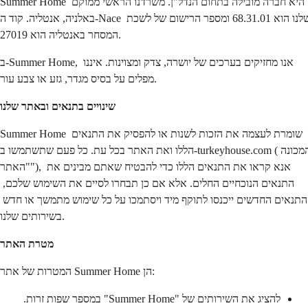
Summer Home היא חברה מובילה בתחום הנדל"ן. משרדנו הראשי ממוקם 
באלניה, אנטליה. קוד ה-Nace שלנו הוא 68.31.01 ומספר הרישום של לשכת 
המסחר באנטליה הוא 27019.
ב-Summer Home, אנו מחזיקים בערכים של יושרה, צדק ומצוינות. איננו 
מפלים על בסיס מגדר, גזע או צבע עור.
שינויים בתנאים ובאתר שלנו
Summer Home שומרת לעצמה את הזכות לשנות או להפסיק את התנאים 
הללו ואת האתר בכל עת. כל פעם שתשתמשו ב-turkeyhouse.com (המכונה 
"האתר"), אנא קראו את התנאים הללו כדי להבטיח שאתם מבינים את 
התנאים הנוכחיים החלים. אלא אם כן תבחרו לסיים את השימוש שלכם, 
התנאים החדשים ייכנסו לתוקף מיד ויסתמכו על כל שימוש מתמשך או חדש 
בשירותים שלנו.
מטרת האתר
המטרות של אתר Summer Home הן:
להציג את השירותים של "Summer Home" במספר שפות זרות.