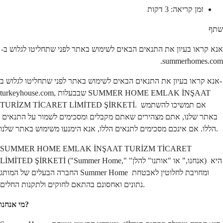
זמן קריאה: 3 דקות
שתף
אנא קראו בעיון את התנאים הבאים לשימוש באתר לפני שתחליטו לגלוש ב-
summerhomes.com.
אנא קראו בעיון את התנאים הבאים לשימוש באתר לפני שתחליטו לגלוש ב-
turkeyhouse.com, שבבעלות SUMMER HOME EMLAK İNŞAAT 
TURİZM TİCARET LİMİTED ŞİRKETİ. אם תמשיכו להשתמש 
באתר שלנו, אתם מצהירים שאתם מקבלים ומסכימים לשמור על התנאים 
הללו. אם אינכם מסכימים לתנאים הללו, אנא הימנעו משימוש באתר שלנו.
SUMMER HOME EMLAK İNŞAAT TURİZM TİCARET 
LİMİTED ŞİRKETİ ("Summer Home," "אנחנו," או "אותנו" להלן) היא 
החברה הבעלים של המותג Summer Home ומחויבת לחלוטין לאבטחת 
נתונים ואחסונם בהתאם לחוקים ולתקנות החלים.
מי אנחנו?