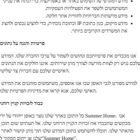
מידע דמוגרפי על השימוש באתר או באפליקציה כדי לנתח את ענייני 
המשתמשים ולשפר את הפעילויות העסקיות.
מידע מרשתות חברתיות לחוויית אתר חלקה.
מידע מיקום, כגון כתובת IP וכתובת נוכחית, כדי להציע נכסים ולהציג 
את המשרדים הקרובים ביותר.
פרטיות והגנה על נתונים
אנו מכבדים את פרטיותכם ונחושים לשמור על ערכי החברה שלנו. המידע 
שלכם נגיש רק לצוות מורשה לצורך מתן שירותים. איננו חולקים את הנתונים 
האישיים שלכם עם חברות צד שלישי.
למידע מפורט לגבי האופן שבו אנו אוספים, משתמשים מוהגנים את המידע 
האישי שלכם, אנא קראו את מדיניות הפרטיות שלנו.
כבוד לזכויות קניין רוחני
כל התוכן באתר שלנו נוצר באופן ייחודי על ידי Summer Home. אנו 
מבקשים שתכבדו את זכויות הקניין הרוחני שלנו. אל תעתיקו שום תוכן 
מהאתר שלנו. תוכלו להשתמש בתוכן המידע שלנו תוך מתן קישור לאתר 
שלנו או ייחוס המקור ל"Summer Home".