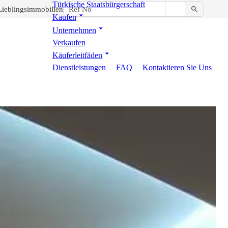
Türkische Staatsbürgerschaft
Lieblingsimmobilien
Kaufen
Unternehmen
Verkaufen
Käuferleitfäden
Dienstleistungen
FAQ
Kontaktieren Sie Uns