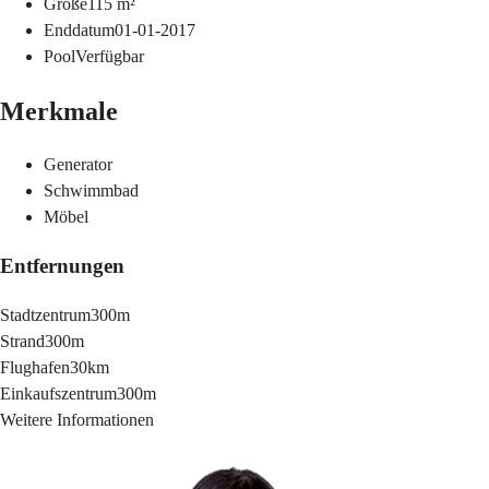
Größe
115
m²
Enddatum
01-01-2017
Pool
Verfügbar
Merkmale
Generator
Schwimmbad
Möbel
Entfernungen
Stadtzentrum
300m
Strand
300m
Flughafen
30km
Einkaufszentrum
300m
Weitere Informationen