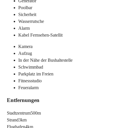
Generator
Poolbar
Sicherheit
Wasserrutsche
Alarm
Kabel Fernsehen-Satellit
Kamera
Aufzug
In der Nähe der Bushaltestelle
Schwimmbad
Parkplatz im Freien
Fitnessstudio
Feueralarm
Entfernungen
Stadtzentrum
500m
Strand
3km
Flughafen
4km