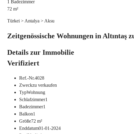
1
Badezimmer
72
m²
Türkei > Antalya > Aksu
Zeitgenössische Wohnungen in Altıntaş z
Details zur Immobilie
Verifiziert
Ref.-Nr.
4028
Zweck
zu verkaufen
Typ
Wohnung
Schlafzimmer
1
Badezimmer
1
Balkon
1
Größe
72
m²
Enddatum
01-01-2024