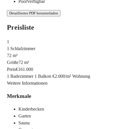
Pool
Verfügbar
Detailliertes PDF herunterladen
Preisliste
1
1 Schlafzimmer
72 m²
Größe
72 m²
Preis
€161.000
1 Badezimmer
1 Balkon
€2.000
/
m²
Wohnung
Weitere Informationen
Merkmale
Kinderbecken
Garten
Sauna