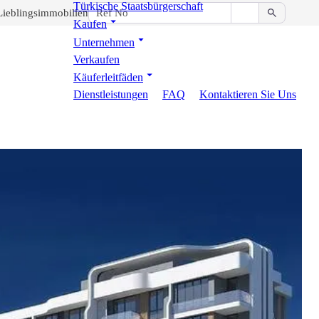
Türkische Staatsbürgerschaft
Lieblingsimmobilien
Kaufen
Unternehmen
Verkaufen
Käuferleitfäden
Dienstleistungen
FAQ
Kontaktieren Sie Uns