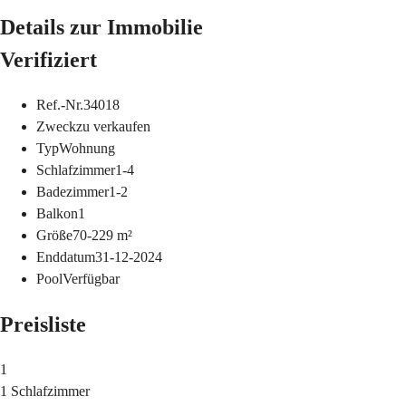
Details zur Immobilie
Verifiziert
Ref.-Nr.
34018
Zweck
zu verkaufen
Typ
Wohnung
Schlafzimmer
1-4
Badezimmer
1-2
Balkon
1
Größe
70-229
m²
Enddatum
31-12-2024
Pool
Verfügbar
Preisliste
1
1 Schlafzimmer