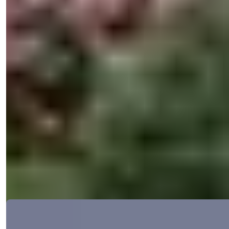
Badezimmer
:
4
Gesamtfläche
:
225
m²
Türkei > Mersin > Erdemli
Charmante 4-Zimmer-Villa mit Pool,
150 m vom Strand im Erdemli-Viertel
von Mersin
Diese Villen mit vier Schlafzimmern und Aufenthaltserlaubnis
befinden sich in Er...
E-Mail
Rufen Sie mich an
Details
Rufen Sie mich an
Ref:
33130