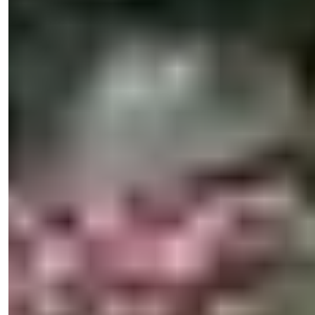
Telefon/WhatsApp
+90 538 888 16 16
Expertenunterstützung
Nur einen Klick entfernt.
Meryem Yurdayanık
Verkaufsleiter
Telefon/WhatsApp
+90 538 888 16 16
Expertenunterstützung
Nur einen Klick entfernt.
View 31 Photos
Preis
€730.000
Schlafzimmer
:
4