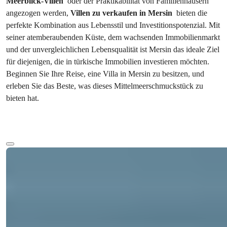
Meerblick-Villen 
 oder der Praktikabilität von Familienhäusern 
angezogen werden, 
Villen zu verkaufen in Mersin 
 bieten die 
perfekte Kombination aus Lebensstil und Investitionspotenzial. Mit 
seiner atemberaubenden Küste, dem wachsenden Immobilienmarkt 
und der unvergleichlichen Lebensqualität ist Mersin das ideale Ziel 
für diejenigen, die in türkische Immobilien investieren möchten. 
Beginnen Sie Ihre Reise, eine Villa in Mersin zu besitzen, und 
erleben Sie das Beste, was dieses Mittelmeerschmuckstück zu 
bieten hat.
Mehr Text anzeigen
Ref:
Preis
33141
€520.000
Schlafzimmer
:
3
Badezimmer
:
3
Gesamtfläche
:
140
m²
Türkei > Mersin > Erdemli