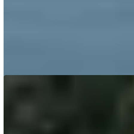
Mersin Erdemli Villa zu verkaufen: 3
Schlafzimmer, privater Pool, Meerblick
Entdecken Sie diese atemberaubende Villa in Erdemli, Mersin mit
privatem Pool un...
E-Mail
Rufen Sie mich an
Details
Rufen Sie mich an
Ref:
33119
Meryem Yurdayanık
Verkaufsleiter