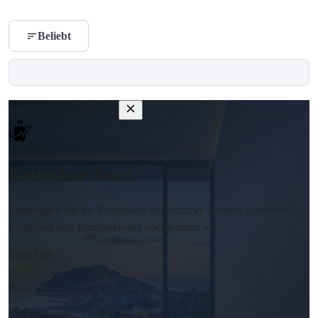
Beliebt
SPECIAL CAMPAIGN
Kostenlose Tour!
Besichtigen Sie Ihr Traumhaus mit Summer Homes; Unterkunft,
Flugticket und Transferkosten übernehmen wir!
Time Left
00
Days
: