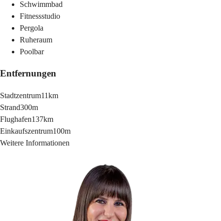
Schwimmbad
Fitnessstudio
Pergola
Ruheraum
Poolbar
Entfernungen
Stadtzentrum
11km
Strand
300m
Flughafen
137km
Einkaufszentrum
100m
Weitere Informationen