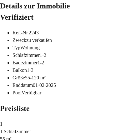
Details zur Immobilie
Verifiziert
Ref.-Nr.
2243
Zweck
zu verkaufen
Typ
Wohnung
Schlafzimmer
1-2
Badezimmer
1-2
Balkon
1-3
Größe
55-120
m²
Enddatum
01-02-2025
Pool
Verfügbar
Preisliste
1
1 Schlafzimmer
55 m²