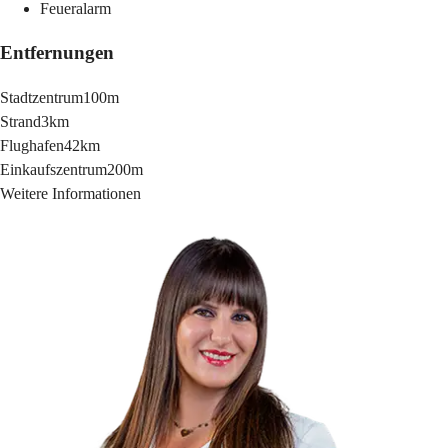
Feueralarm
Entfernungen
Stadtzentrum
100m
Strand
3km
Flughafen
42km
Einkaufszentrum
200m
Weitere Informationen