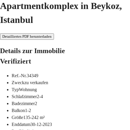
Apartmentkomplex in Beykoz,
Istanbul
Detailliertes PDF herunterladen
Details zur Immobilie
Verifiziert
Ref.-Nr.
34349
Zweck
zu verkaufen
Typ
Wohnung
Schlafzimmer
2-4
Badezimmer
2
Balkon
1-2
Größe
135-242
m²
Enddatum
30-12-2023