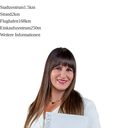
Stadtzentrum
1.5km
Strand
2km
Flughafen
168km
Einkaufszentrum
250m
Weitere Informationen