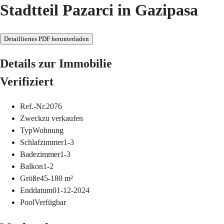
Stadtteil Pazarci in Gazipasa
Detailliertes PDF herunterladen
Details zur Immobilie
Verifiziert
Ref.-Nr.
2076
Zweck
zu verkaufen
Typ
Wohnung
Schlafzimmer
1-3
Badezimmer
1-3
Balkon
1-2
Größe
45-180
m²
Enddatum
01-12-2024
Pool
Verfügbar