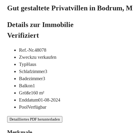
Gut gestaltete Privatvillen in Bodrum, 
Details zur Immobilie
Verifiziert
Ref.-Nr.
48078
Zweck
zu verkaufen
Typ
Haus
Schlafzimmer
3
Badezimmer
3
Balkon
1
Größe
160
m²
Enddatum
01-08-2024
Pool
Verfügbar
Detailliertes PDF herunterladen
Merkmale