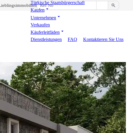
Türkische Staatsbürgerschaft
Lieblingsimmobilien
Kaufen
Unternehmen
Verkaufen
Käuferleitfäden
Dienstleistungen
FAQ
Kontaktieren Sie Uns