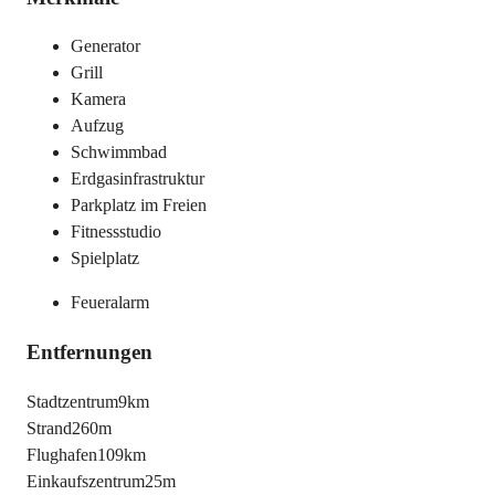
Generator
Grill
Kamera
Aufzug
Schwimmbad
Erdgasinfrastruktur
Parkplatz im Freien
Fitnessstudio
Spielplatz
Feueralarm
Entfernungen
Stadtzentrum
9km
Strand
260m
Flughafen
109km
Einkaufszentrum
25m