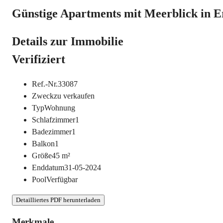
Günstige Apartments mit Meerblick in E
Details zur Immobilie
Verifiziert
Ref.-Nr.
33087
Zweck
zu verkaufen
Typ
Wohnung
Schlafzimmer
1
Badezimmer
1
Balkon
1
Größe
45
m²
Enddatum
31-05-2024
Pool
Verfügbar
Detailliertes PDF herunterladen
Merkmale