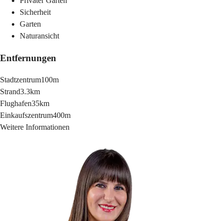
Privater Garten
Sicherheit
Garten
Naturansicht
Entfernungen
Stadtzentrum
100m
Strand
3.3km
Flughafen
35km
Einkaufszentrum
400m
Weitere Informationen