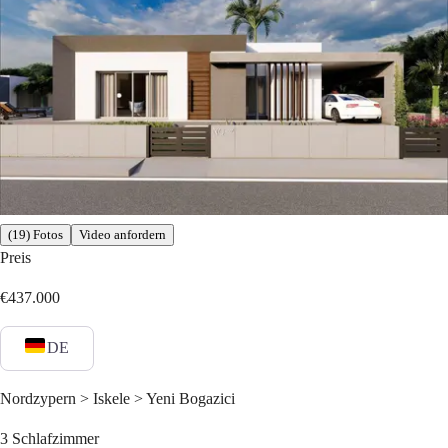
(19) Fotos
Video anfordern
Preis
€437.000
DE
Nordzypern > Iskele > Yeni Bogazici
3
Schlafzimmer