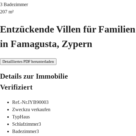
3
Badezimmer
207
m²
Entzückende Villen für Familien
in Famagusta, Zypern
Detailliertes PDF herunterladen
Details zur Immobilie
Verifiziert
Ref.-Nr.
IYB90003
Zweck
zu verkaufen
Typ
Haus
Schlafzimmer
3
Badezimmer
3