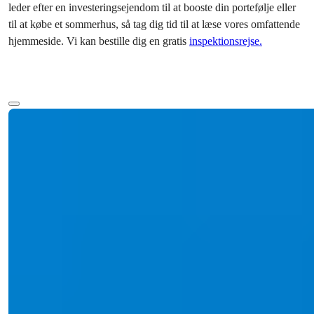
leder efter en investeringsejendom til at booste din portefølje eller
til at købe et sommerhus, så tag dig tid til at læse vores omfattende
hjemmeside. Vi kan bestille dig en gratis
inspektionsrejse.
Mere tekst
Ref:
Pris
€1.500.000
2833
Bedrooms
:
5
Badeværelser
:
4
Samlet areal
:
300
m²
Tyrkiet > Antalya > Alanya
5+1 Luksusvilla med havudsigt til salg i
Alanya Tepe
Opnå tyrkisk statsborgerskab med denne 5+1 villa med havudsigt i
Alanya. Med pri...