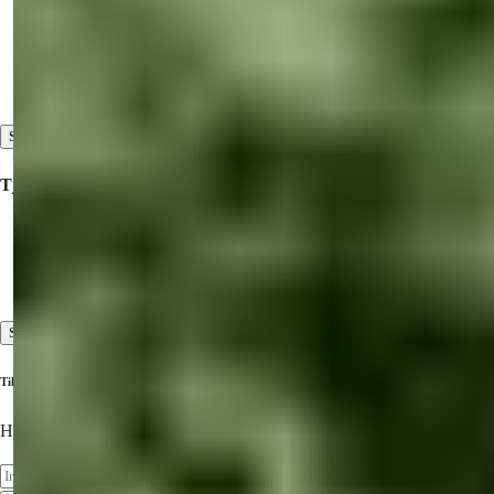
Ejendomme til salg i Tyrkiet
Ejendomme til salg i Dubai
Ejendomme til salg i Nordcypern
Se alle
Tjenester
Besigtigelsesrejser
Service før og efter ejendomskøb
Kundeservice af høj standard
Se alle
Tilmeld dig vores nyhedsbrev
Hold dig opdateret om de nyeste ejendomme!