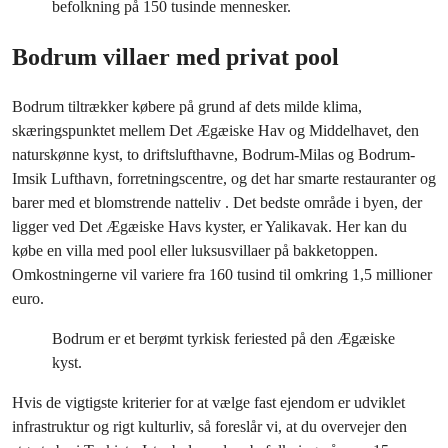
befolkning på 150 tusinde mennesker.
Bodrum villaer med privat pool
Bodrum tiltrækker købere på grund af dets milde klima,
skæringspunktet mellem Det Ægæiske Hav og Middelhavet, den
naturskønne kyst, to driftslufthavne, Bodrum-Milas og Bodrum-
Imsik Lufthavn, forretningscentre, og det har smarte restauranter og
barer med et blomstrende natteliv . Det bedste område i byen, der
ligger ved Det Ægæiske Havs kyster, er Yalikavak. Her kan du
købe en villa med pool eller luksusvillaer på bakketoppen.
Omkostningerne vil variere fra 160 tusind til omkring 1,5 millioner
euro.
Bodrum er et berømt tyrkisk feriested på den Ægæiske
kyst.
Hvis de vigtigste kriterier for at vælge fast ejendom er udviklet
infrastruktur og rigt kulturliv, så foreslår vi, at du overvejer den