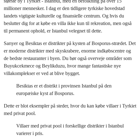
største by i Tyrkiet - Istanbul, med en befolkning på over 15
millioner mennesker. I dag er den tidligere tyrkiske hovedstad
landets vigtigste kulturelle og finansielle centrum. Og hvis du
beslutter dig for at købe en villa ikke kun til rekreation, men også
til permanent ophold, er Istanbul velegnet til dette.
Sarıyer og Besiktas er distrikter på kysten af ​​Bosporus-strædet. Det
er moderne distrikter med skyskrabere, enorme indkøbscentre og
de bedste restauranter i byen. Du bør også overveje områder som
Buyukcekmece og Beylikduzu, hvor mange fantastiske nye
villakomplekser er ved at blive bygget.
Besiktas er et distrikt i provinsen Istanbul på den
europæiske kyst af Bosporus.
Dette er blot eksempler på steder, hvor du kan købe villaer i Tyrkiet
med privat pool.
Villaer med privat pool i forskellige distrikter i Istanbul
varierer i pris.