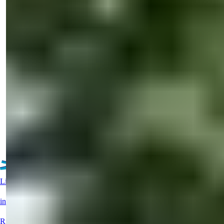
Samlet areal
:
515
m²
Tyrkiet > Antalya > Alanya
Til salg: Luksuriøs 4-værelses villa i
Alanya Tepe med statsborgerskab
Eksklusive villaer med havudsigt i Bektas, Alanya, med private
pools, smart home...
Detaljer
E-mail
Ring til mig
Ring til mig
Flere boliger
Live support?
info@summerhomes.com
Ring til os