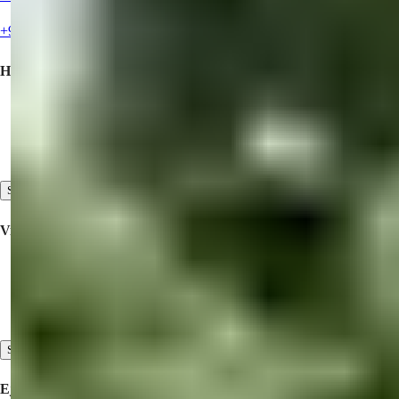
+90 538 888 16 16
Hurtige links
Købe en Ejendom
Sælg din ejendom
Kontakt os
Se alle
Virksomheden
Samarbejde
Om os
Vores kundeudtalelser
Se alle
Ejendomme Til Salg