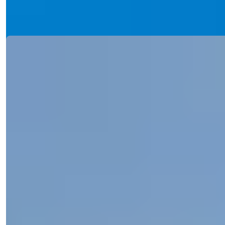
Detaljer
E-mail
Ring til mig
Ring til mig
Ref:
2340
Işık Teker
Salgschef
Telefon/WhatsApp
+90 538 888 16 16
Ekspert support
Kun et klik væk.