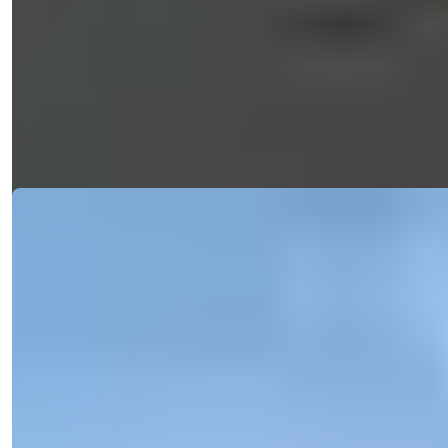
værelser og privat pool i Alanya Bektas
Udforsk denne fantastiske 7-soveværelses villa i Bektas med
havudsigt, en privat...
Detaljer
E-mail
Ring til mig
Ring til mig
Ref:
2315
Işık Teker
Salgschef
Telefon/WhatsApp
+90 538 888 16 16
Ekspert support