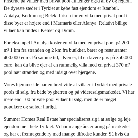
Priserne på villaer med privat pool afhænger også af by og region.
De dyreste steder i Tyrkiet at købe fast ejendom er Istanbul,
Antalya, Bodrum og Belek. Prisen for en villa med privat pool i
disse byer er højere end i Marmaris eller Alanya. Relativt billige
villaer kan findes i Kemer og Didim.
For eksempel i Antalya koster en villa med en privat pool på 200
m² 1 km fra stranden og 2 km fra butikker, barer og restauranter
400.000 euro. På samme tid, i Kemer, til en lavere pris på 350.000
euro, kan du blive ejer af en rummelig villa med en privat 370 m²
pool nær stranden og med udsigt over bjergene.
Vores hjemmeside har en bred vifte af villaer i Tyrkiet med private
pools til salg, fra både bygherren og på videresalgsmarkedet. Vi har
mere end 100 private pool villaer til salg, men de er meget
populære og sælger hurtigt.
Summer Homes Real Estate har specialiseret sig i at sælge og leje
ejendomme i hele Tyrkiet. Vi har mange års erfaring på markedet
og har et fremragende ry med mange tilfredse kunder. Så hvis du