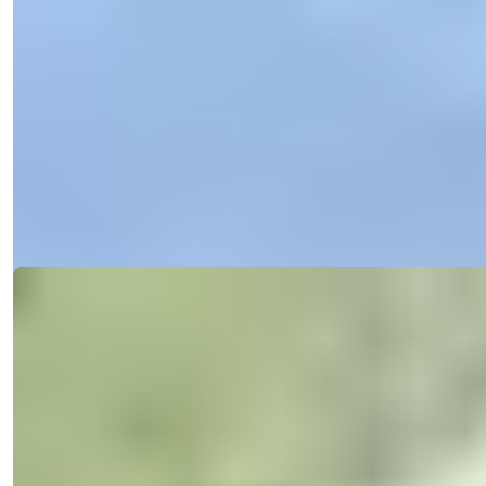
Villa med 3 eller 7 soveværelser og
privat pool til salg i Alanya Tepe
Opdag overdådige villaer med 3 til 6 soveværelser i Bektas,
Alanya, der byder på...
Detaljer
E-mail
Ring til mig
Ring til mig
Ref:
2316
Işık Teker
Salgschef