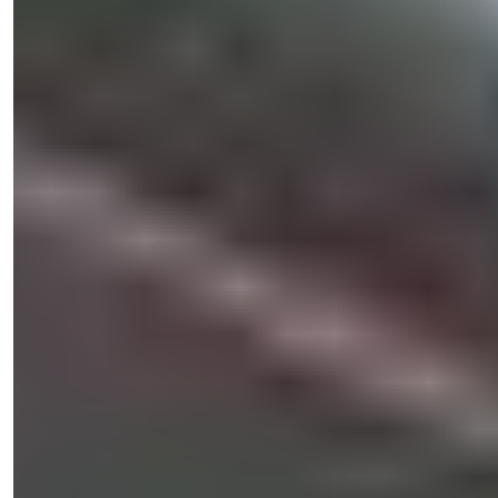
Işık Teker
Salgschef
Telefon/WhatsApp
+90 538 888 16 16
Ekspert support
Kun et klik væk.
Se 45 fotos
Pris
€1.500.000
Bedrooms
:
7
Badeværelser
:
5
Samlet areal
:
360
m²
Tyrkiet > Antalya > Alanya
Borgerskabs-godkendt villa med 7