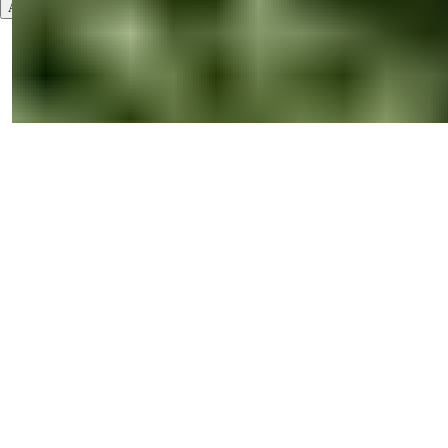
Abonner
Brugsvilkår
Privatlivspolitik
2026
© Summer Homes