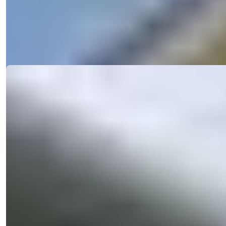
Villa med 4 soveværelser til videresalg med privat pool, havudsigt
og moderne be...
Detaljer
E-mail
Ring til mig
Ring til mig
Ref:
2338
Işık Teker
Salgschef
Telefon/WhatsApp
+90 538 888 16 16
Ekspert support
Kun et klik væk.