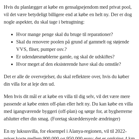
Hvis du planlægger at købe en gensalgsejendom med privat pool,
vil det være betydeligt billigere end at købe en helt ny. Der er dog
nogle aspekter, du skal tage i betragtning:
Hvor mange penge skal du bruge til reparationer?
Skal du renovere poolen på grund af gammelt og støjende
VVS, fliser, pumper osv.?
Er udendørsmøblerne gamle, og skal de udskiftes?
Hvor meget af den eksisterende have skal du omstile?
Det er alle de overvejelser, du skal reflektere over, hvis du køber
din villa for at leje den ud.
Men hvis dit mål er at købe en villa til dig selv, vil det være mere
passende at købe enten off-plan eller helt ny. Du kan købe en villa
med igangværende byggeri (off-plan) og sørge for, at bygherrerne
afslutter efter din smag. (Foretag skræddersyede ændringer)
En ny luksusvilla, for eksempel i Alanya-regionen, vil til 2022-
priser koste mellem 900.000 og 950.000 euro; det er omkring 4 km