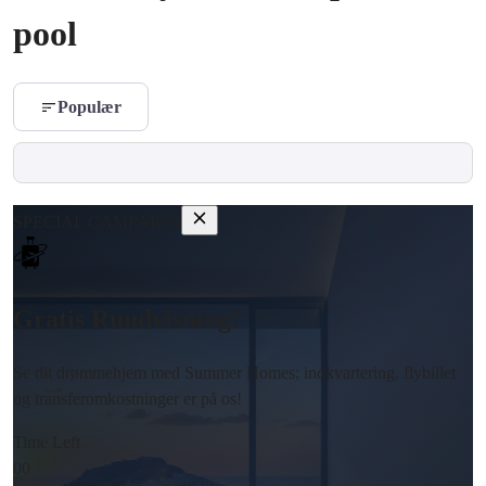
pool
Populær
SPECIAL CAMPAIGN
Gratis Rundvisning!
Se dit drømmehjem med Summer Homes; indkvartering, flybillet
og transferomkostninger er på os!
Time Left
00