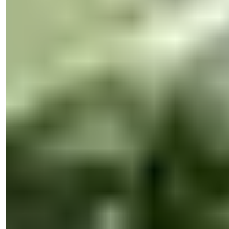
Telefon/WhatsApp
+90 538 888 16 16
Ekspert support
Kun et klik væk.
Işık Teker
Salgschef
Telefon/WhatsApp
+90 538 888 16 16
Ekspert support
Kun et klik væk.
Se 18 fotos
Pris
€1.650.000
Bedrooms
:
4
Badeværelser
:
4