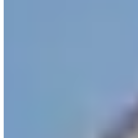
Işık Teker
Salgschef
Telefon/WhatsApp
+90 538 888 16 16
Ekspert support
Kun et klik væk.
Se 12 fotos
Pris
€900.000
Bedrooms
:
4
Badeværelser
:
5
Samlet areal
:
375
m²
Tyrkiet > Antalya > Alanya
4 værelses villa til investering i Kargicak
Alanya med privat pool og havudsigt