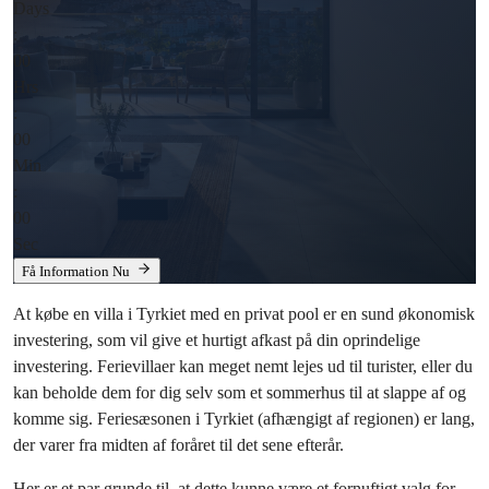
Days
:
00
Hrs
:
00
Min
:
00
Sec
Få Information Nu
At købe en villa i Tyrkiet med en privat pool er en sund økonomisk
investering, som vil give et hurtigt afkast på din oprindelige
investering. Ferievillaer kan meget nemt lejes ud til turister, eller du
kan beholde dem for dig selv som et sommerhus til at slappe af og
komme sig. Feriesæsonen i Tyrkiet (afhængigt af regionen) er lang,
der varer fra midten af ​​foråret til det sene efterår.
Her er et par grunde til, at dette kunne være et fornuftigt valg for