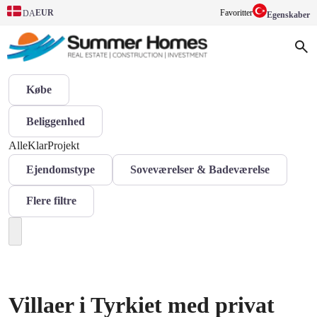
EUR
Favoritter
DA
Egenskaber
Købe
Beliggenhed
Alle
Klar
Projekt
Ejendomstype
Soveværelser & Badeværelse
Flere filtre
Villaer i Tyrkiet med privat