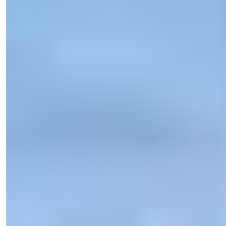
Kun et klik væk.
Işık Teker
Salgschef
Telefon/WhatsApp
+90 538 888 16 16
Ekspert support
Kun et klik væk.
Se 18 fotos
Startpris
€2.650.000
Bedrooms
:
3-7
Badeværelser
:
3-6
Samlet areal
:
562-1000
m²
Tyrkiet > Antalya > Alanya