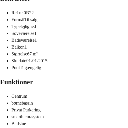
Ref.nr.
0B22
Formål
Til salg
Type
lejlighed
Soveværelse
1
Badeværelse
1
Balkon
1
Størrelse
67
m²
Slutdato
01-01-2015
Pool
Tilgængelig
Funktioner
Centrum
børnebassin
Privat Parkering
smarthjem-system
Badstue