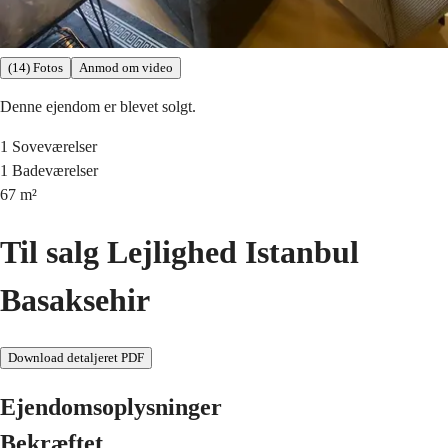
(14) Fotos
Anmod om video
Denne ejendom er blevet solgt.
1
Soveværelser
1
Badeværelser
67
m²
Til salg Lejlighed Istanbul
Basaksehir
Download detaljeret PDF
Ejendomsoplysninger
Bekræftet