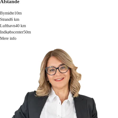
Afstande
Bymidte
10m
Strand
6 km
Lufthavn
40 km
Indkøbscenter
50m
Mere info