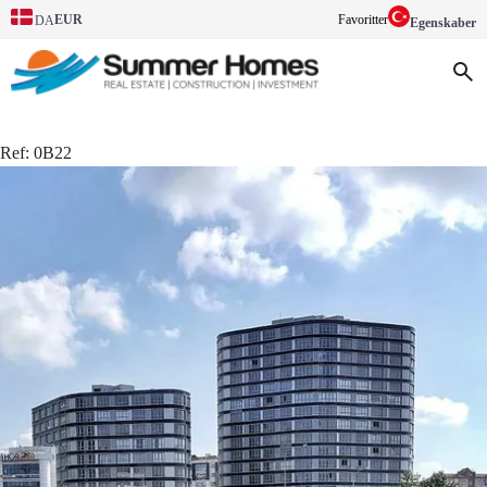
EUR
Favoritter
DA
Egenskaber
Ref:
0B22