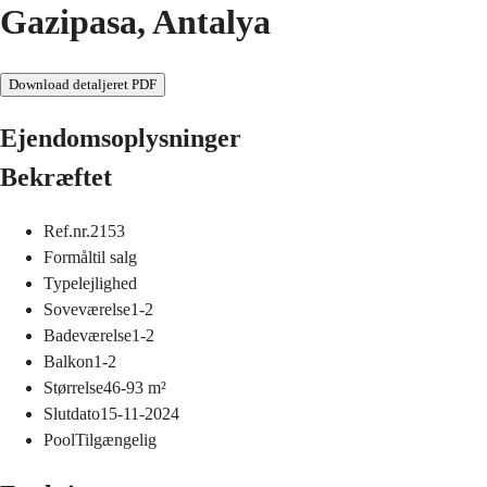
Gazipasa, Antalya
Download detaljeret PDF
Ejendomsoplysninger
Bekræftet
Ref.nr.
2153
Formål
til salg
Type
lejlighed
Soveværelse
1-2
Badeværelse
1-2
Balkon
1-2
Størrelse
46-93
m²
Slutdato
15-11-2024
Pool
Tilgængelig