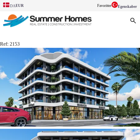
EUR
Favoritter
DA
Egenskaber
Ref:
2153