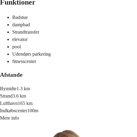
Funktioner
Badstue
dampbad
Strandtransfer
elevator
pool
Udendørs parkering
fitnesscenter
Afstande
Bymidte
1.3 km
Strand
3.6 km
Lufthavn
165 km
Indkøbscenter
100m
Mere info