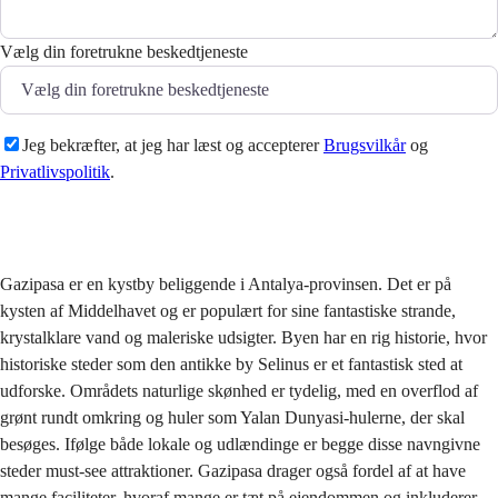
Vælg din foretrukne beskedtjeneste
Jeg bekræfter, at jeg har læst og accepterer
Brugsvilkår
og
Privatlivspolitik
.
Sende
Gazipasa er en kystby beliggende i Antalya-provinsen. Det er på
kysten af Middelhavet og er populært for sine fantastiske strande,
krystalklare vand og maleriske udsigter. Byen har en rig historie, hvor
historiske steder som den antikke by Selinus er et fantastisk sted at
udforske. Områdets naturlige skønhed er tydelig, med en overflod af
grønt rundt omkring og huler som Yalan Dunyasi-hulerne, der skal
besøges. Ifølge både lokale og udlændinge er begge disse navngivne
steder must-see attraktioner. Gazipasa drager også fordel af at have
mange faciliteter, hvoraf mange er tæt på ejendommen og inkluderer