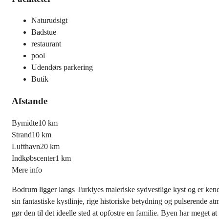
Naturudsigt
Badstue
restaurant
pool
Udendørs parkering
Butik
Afstande
Bymidte
10 km
Strand
10 km
Lufthavn
20 km
Indkøbscenter
1 km
Mere info
Bodrum ligger langs Turkiyes maleriske sydvestlige kyst og er kend
sin fantastiske kystlinje, rige historiske betydning og pulserend
gør den til det ideelle sted at opfostre en familie. Byen har meget 