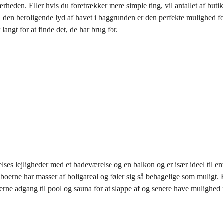
ærheden. Eller hvis du foretrækker mere simple ting, vil antallet af buti
en beroligende lyd af havet i baggrunden er den perfekte mulighed for a
langt for at finde det, de har brug for.
ses lejligheder med et badeværelse og en balkon og er især ideel til ent
beboerne har masser af boligareal og føler sig så behagelige som mulig
rne adgang til pool og sauna for at slappe af og senere have mulighed fo