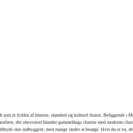
t som et fyrtårn af historie, skønhed og kulturel fusion. Beliggende i
e atmosfære, der ubesværet blander gammeldags charme med moderne charm
at tilbyde sine indbyggere, med mange steder at besøge. Hvis du er en, de