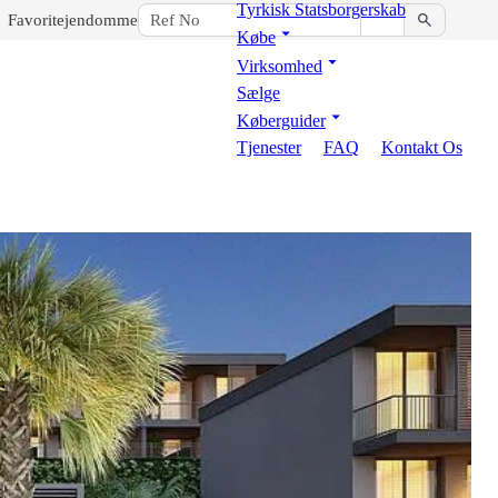
Tyrkisk Statsborgerskab
Favoritejendomme
Købe
Virksomhed
Sælge
Køberguider
Tjenester
FAQ
Kontakt Os