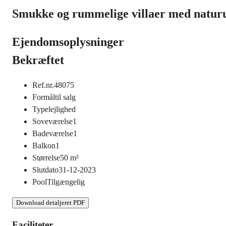
Smukke og rummelige villaer med natur
Ejendomsoplysninger
Bekræftet
Ref.nr.
48075
Formål
til salg
Type
lejlighed
Soveværelse
1
Badeværelse
1
Balkon
1
Størrelse
50
m²
Slutdato
31-12-2023
Pool
Tilgængelig
Download detaljeret PDF
Faciliteter