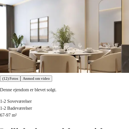
(12) Fotos
Anmod om video
Denne ejendom er blevet solgt.
1-2
Soveværelser
1-2
Badeværelser
67-97
m²