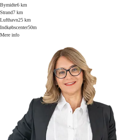
Bymidte
6 km
Strand
7 km
Lufthavn
25 km
Indkøbscenter
50m
Mere info