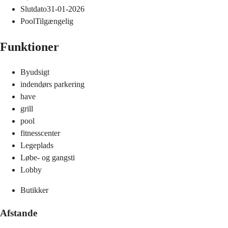
Slutdato
31-01-2026
Pool
Tilgængelig
Funktioner
Byudsigt
indendørs parkering
have
grill
pool
fitnesscenter
Legeplads
Løbe- og gangsti
Lobby
Butikker
Afstande