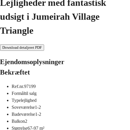
Lejligheder med fantastisk
udsigt i Jumeirah Village
Triangle
Download detaljeret PDF
Ejendomsoplysninger
Bekræftet
Ref.nr.
97199
Formål
til salg
Type
lejlighed
Soveværelse
1-2
Badeværelse
1-2
Balkon
2
Størrelse
67-97
m²