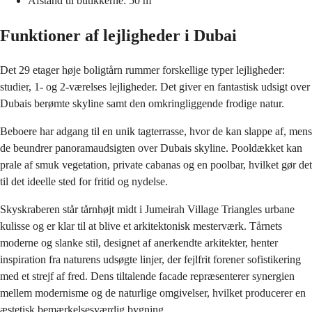
Afstand til butikkerne: 50 m
Funktioner af lejligheder i Dubai
Det 29 etager høje boligtårn rummer forskellige typer lejligheder:
studier, 1- og 2-værelses lejligheder. Det giver en fantastisk udsigt over
Dubais berømte skyline samt den omkringliggende frodige natur.
Beboere har adgang til en unik tagterrasse, hvor de kan slappe af, mens
de beundrer panoramaudsigten over Dubais skyline. Pooldækket kan
prale af smuk vegetation, private cabanas og en poolbar, hvilket gør det
til det ideelle sted for fritid og nydelse.
Skyskraberen står tårnhøjt midt i Jumeirah Village Triangles urbane
kulisse og er klar til at blive et arkitektonisk mesterværk. Tårnets
moderne og slanke stil, designet af anerkendte arkitekter, henter
inspiration fra naturens udsøgte linjer, der fejlfrit forener sofistikering
med et strejf af fred. Dens tiltalende facade repræsenterer synergien
mellem modernisme og de naturlige omgivelser, hvilket producerer en
æstetisk bemærkelsesværdig bygning.