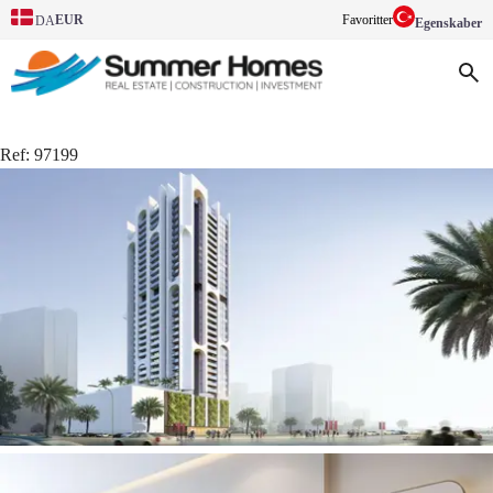
EUR
Favoritter
DA
Egenskaber
Ref:
97199