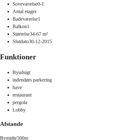
Soveværelse
0-1
Antal etager
Badeværelse
1
Balkon
1
Størrelse
34-67
m²
Slutdato
30-12-2015
Funktioner
Byudsigt
indendørs parkering
have
restaurant
pergola
Lobby
Afstande
Bymidte
500m