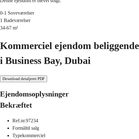
Denne ejendom er blevet solgt.
0-1
Soveværelser
1
Badeværelser
34-67
m²
Kommerciel ejendom beliggende
i Business Bay, Dubai
Download detaljeret PDF
Ejendomsoplysninger
Bekræftet
Ref.nr.
97234
Formål
til salg
Type
kommerciel