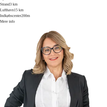
Strand
3 km
Lufthavn
15 km
Indkøbscenter
200m
Mere info