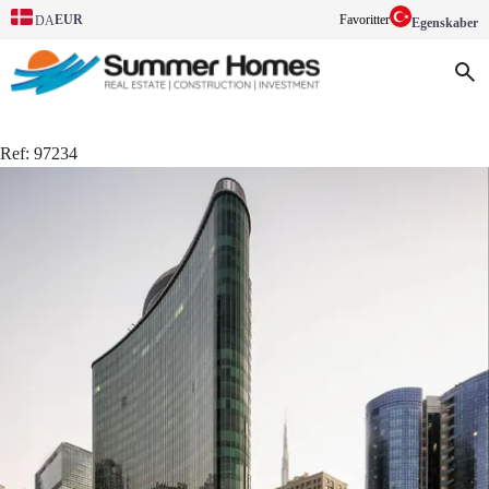
EUR
Favoritter
DA
Egenskaber
Ref:
97234