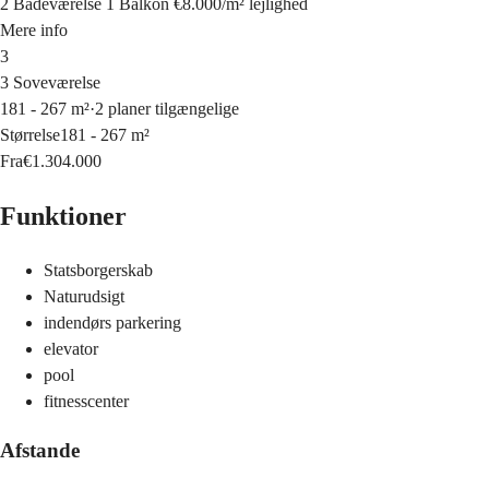
2 Badeværelse
1 Balkon
€8.000
/
m²
lejlighed
Mere info
3
3 Soveværelse
181 - 267 m²
·
2 planer tilgængelige
Størrelse
181 - 267 m²
Fra
€1.304.000
Funktioner
Statsborgerskab
Naturudsigt
indendørs parkering
elevator
pool
fitnesscenter
Afstande