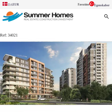
EUR
Favoritter
DA
Egenskaber
Ref:
34021