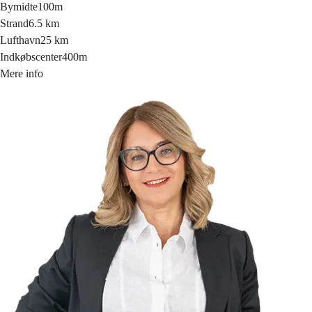
Bymidte
100m
Strand
6.5 km
Lufthavn
25 km
Indkøbscenter
400m
Mere info