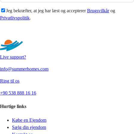
Jeg bekræfter, at jeg har læst og accepterer
Brugsvilkår
og
Privatlivspolitik
.
Sende
Live support?
info@summerhomes.com
Ring til os
+90 538 888 16 16
Hurtige links
Købe en Ejendom
Sælg din ejendom