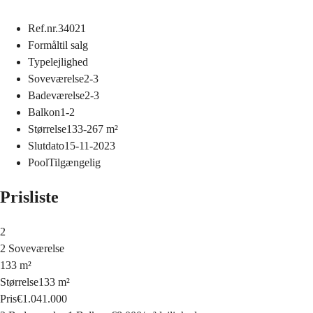
Ref.nr.
34021
Formål
til salg
Type
lejlighed
Soveværelse
2-3
Badeværelse
2-3
Balkon
1-2
Størrelse
133-267
m²
Slutdato
15-11-2023
Pool
Tilgængelig
Prisliste
2
2 Soveværelse
133 m²
Størrelse
133 m²
Pris
€1.041.000