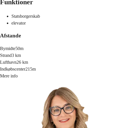
Funktioner
Statsborgerskab
elevator
Afstande
Bymidte
50m
Strand
3 km
Lufthavn
26 km
Indkøbscenter
215m
Mere info