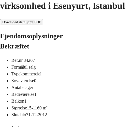
virksomhed i Esenyurt, Istanbul
Download detaljeret PDF
Ejendomsoplysninger
Bekræftet
Ref.nr.
34207
Formål
til salg
Type
kommerciel
Soveværelse
0
Antal etager
Badeværelse
1
Balkon
1
Størrelse
15-1160
m²
Slutdato
31-12-2012