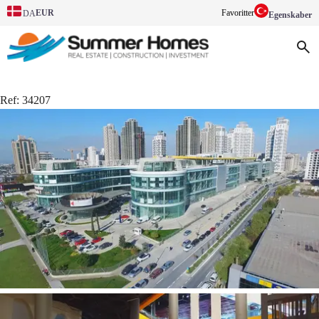
EUR
Favoritter
DA
Egenskaber
Ref:
34207