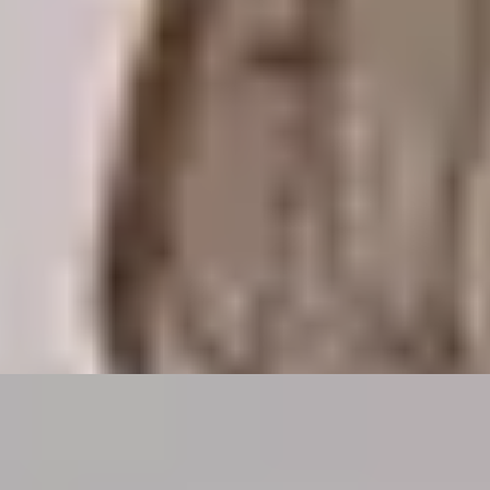
med dobbelte terrasser
erne projekt ...