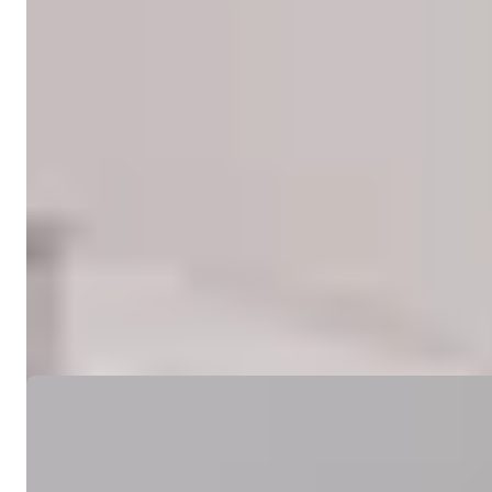
Kun et klik væk.
Se 25 fotos
Pris
€116.000
Bedrooms
:
1
Badeværelser
:
1
Samlet areal
:
40
m²
Nordcypern > Guzelyurt > Gaziveren
1-værelses lejlighed i wellnesskompleks 
Et snart færdigt projekt i Gaziveren, Guzelyurt. Et imponerende mod
Detaljer
E-mail
Ring til mig
Ring til mig
Ref:
RGGV13003A