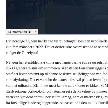
00
Min
:
00
Sec
Få Information Nu
Det nordlige Cypern har længe været betragtet som den uspolered
kun fem måneder i 2022. Det er derfor ikke overraskende at se tend
vælger de Guzelyurt?
Nå, øen har et middelhavsklima med lange varme somre og relativt k
28-30 grader Celsius om sommeren. Købstaden Guzelyurt ligger i de
området lever bestemt op til denne beskrivelse. Beliggende ved fo
citrusdyrkning. Det er vært for den største festival på øen hvert år,
værd at udforske. Blandt de mest kendte attraktioner er kirken St 
glaslysekrone. Arkæologi- og naturmuseet i de kirkelige bygninger h
trafikken sjældent er travl bortset fra lørdag, som er markedsdag, 
fra forskellige lande og baggrunde. At passe ind i den multikultu