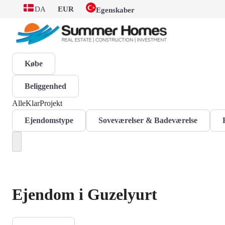
DA
EUR
Egenskaber
Købe
Beliggenhed
Alle
Klar
Projekt
Ejendomstype
Soveværelser & Badeværelse
Ejendom i Guzelyurt