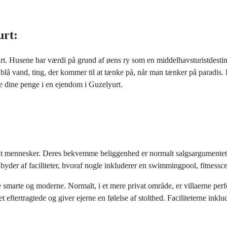
urt:
. Husene har værdi på grund af øens ry som en middelhavsturistdestinat
blå vand, ting, der kommer til at tænke på, når man tænker på paradis. D
ere dine penge i en ejendom i Guzelyurt.
t mennesker. Deres bekvemme beliggenhed er normalt salgsargumentet, d
lbyder af faciliteter, hvoraf nogle inkluderer en swimmingpool, fitnessce
marte og moderne. Normalt, i et mere privat område, er villaerne perfe
get eftertragtede og giver ejerne en følelse af stolthed. Faciliteterne ink