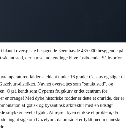
ært blandt oversøiske besøgende. Øen havde 435.000 besøgende på
 sådant sted, der har set udlændinge blive fastboende. Så hvorfor
vtemperaturen falder sjældent under 16 grader Celsius og stiger til
Guzelyurt-distriktet. Navnet oversættes som "smukt sted", og
øen. Også kendt som Cyperns frugtkurv er det centrum for
 der er orange! Med dybe historiske rødder er dette et område, der er
kombination af gotisk og byzantinsk arkitektur med en udsøgt
de smykker lavet af guld. At rejse i byen er ikke et problem, da
 gode ting at sige om Guzelyurt, da området er fyldt med mennesker
de.