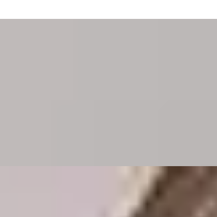
ks i Güzelyurt, Nordcypern
Güzelyurt,...