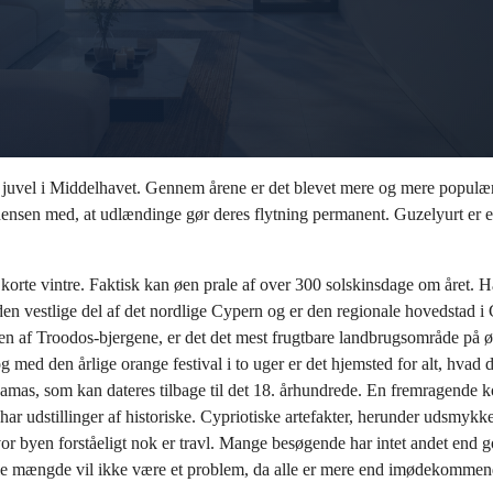
e juvel i Middelhavet. Gennem årene er det blevet mere og mere popul
ensen med, at udlændinge gør deres flytning permanent. Guzelyurt er et
orte vintre. Faktisk kan øen prale af over 300 solskinsdage om året. Ha
n vestlige del af det nordlige Cypern og er den regionale hovedstad i 
den af Troodos-bjergene, er det det mest frugtbare landbrugsområde på 
 og med den årlige orange festival i to uger er det hjemsted for alt, hvad
Mamas, som kan dateres tilbage til det 18. århundrede. En fremragende 
ar udstillinger af historiske. Cypriotiske artefakter, herunder udsmykke
hvor byen forståeligt nok er travl. Mange besøgende har intet andet end
relle mængde vil ikke være et problem, da alle er mere end imødekommen