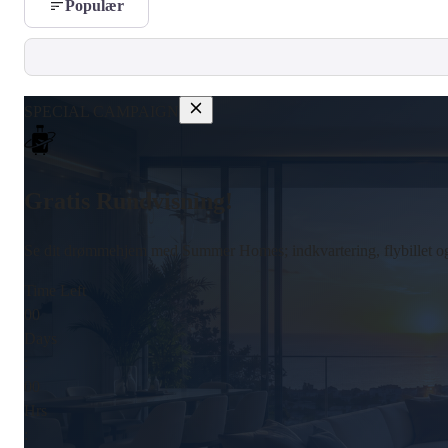
Populær
SPECIAL CAMPAIGN
Gratis Rundvisning!
Se dit drømmehjem med Summer Homes; indkvartering, flybillet og
Time Left
00
Days
:
00
Hrs
: