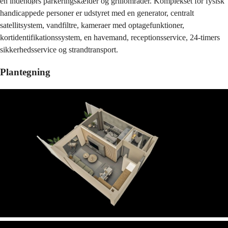
en indendørs parkeringskælder og grillområder. Komplekset for fysisk
handicappede personer er udstyret med en generator, centralt
satellitsystem, vandfiltre, kameraer med optagefunktioner,
kortidentifikationssystem, en havemand, receptionsservice, 24-timers
sikkerhedsservice og strandtransport.
Plantegning