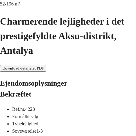
52-196
m²
Charmerende lejligheder i det
prestigefyldte Aksu-distrikt,
Antalya
Download detaljeret PDF
Ejendomsoplysninger
Bekræftet
Ref.nr.
4223
Formål
til salg
Type
lejlighed
Soveværelse
1-3