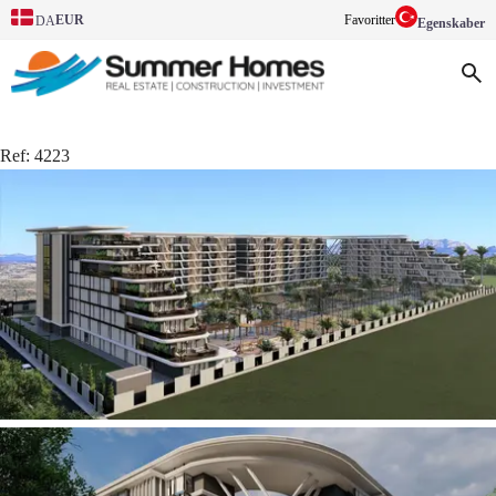
EUR
Favoritter
DA
Egenskaber
Ref:
4223