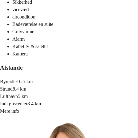
Sikkerhed
vicevært
aircondition
Badeværelse en suite
Gulvvarme
Alarm
Kabel-tv & satellit
Kamera
Afstande
Bymidte
16.5 km
Strand
8.4 km
Lufthavn
5 km
Indkøbscenter
8.4 km
Mere info