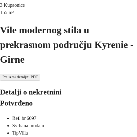
3
Kupaonice
155
m²
Vile modernog stila u
prekrasnom području Kyrenie -
Girne
Preuzmi detaljni PDF
Detalji o nekretnini
Potvrđeno
Ref. br.
6097
Svrha
na prodaju
Tip
Villa