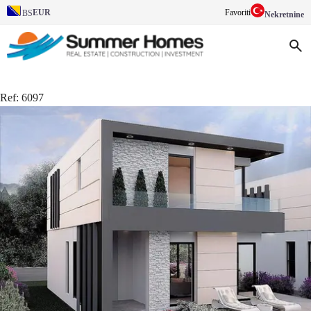
EUR
Favoriti
BS
Nekretnine
Ref:
6097