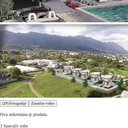
(29) Fotografije
Zatražite video
Ova nekretnina je prodata.
3
Spavaće sobe