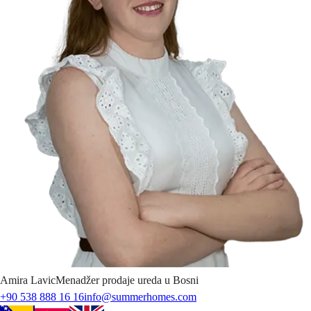
Amira
Lavic
Menadžer prodaje ureda u Bosni
+90 538 888 16 16
info@summerhomes.com