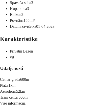
Spavaća soba
3
Kupaonica
3
Balkon
2
Površina
155
m²
Datum završetka
01-04-2023
Karakteristike
Privatni Bazen
vrt
Udaljenosti
Centar grada
600m
Plaža
1km
Aerodrom
52km
Tržni centar
506m
Više informacija