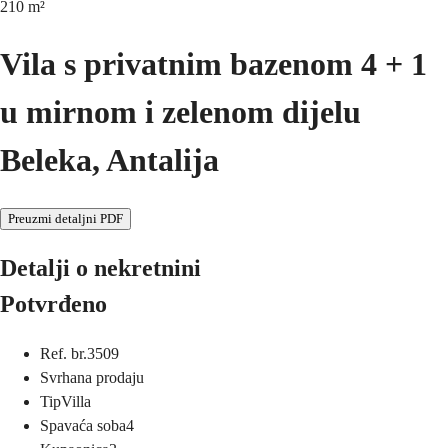
210
m²
Vila s privatnim bazenom 4 + 1
u mirnom i zelenom dijelu
Beleka, Antalija
Preuzmi detaljni PDF
Detalji o nekretnini
Potvrđeno
Ref. br.
3509
Svrha
na prodaju
Tip
Villa
Spavaća soba
4