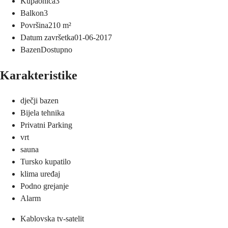
Kupaonica
3
Balkon
3
Površina
210
m²
Datum završetka
01-06-2017
Bazen
Dostupno
Karakteristike
dječji bazen
Bijela tehnika
Privatni Parking
vrt
sauna
Tursko kupatilo
klima uređaj
Podno grejanje
Alarm
Kablovska tv-satelit