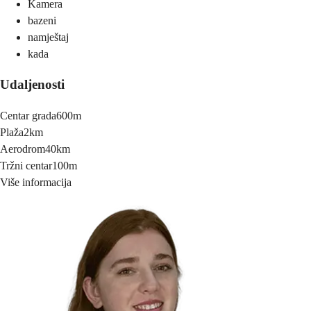
Kamera
bazeni
namještaj
kada
Udaljenosti
Centar grada
600m
Plaža
2km
Aerodrom
40km
Tržni centar
100m
Više informacija