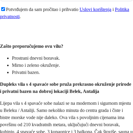
Potvrđujem da sam pročitao i prihvatio
Uslovi korištenja
i
Politika
privatnosti
.
Pošaljite
Zašto preporučujemo ovu vilu?
Prostrani dnevni boravak.
Mirno i zeleno okruženje.
Privatni bazen.
Dupleks vila s 4 spavaće sobe pruža prekrasno okruženje prirode
i privatni bazen na dobroj lokaciji Belek, Antalija
Lijepa vila s 4 spavaće sobe nalazi se na modernom i sigurnom mjestu
u Beleku / Antaliji. Samo nekoliko minuta do centra grada i čiste i
bistre morske vode nije daleko. Ova vila s povoljnim cijenama ima
površinu od 210 kvadratnih metara, uključujući dnevni boravak,
kuhinju, 4 spavaće sobe, 3 kupaonice i 3 balkona. Čak štoviše, sauna u