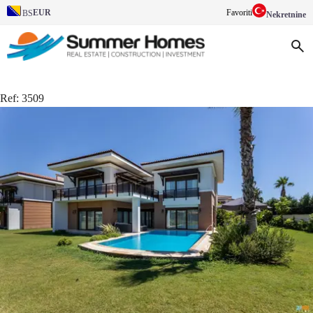
EUR
Favoriti
BS
Nekretnine
Ref:
3509