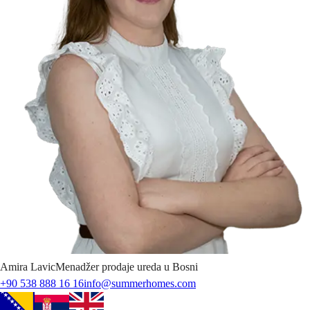
Amira
Lavic
Menadžer prodaje ureda u Bosni
+90 538 888 16 16
info@summerhomes.com