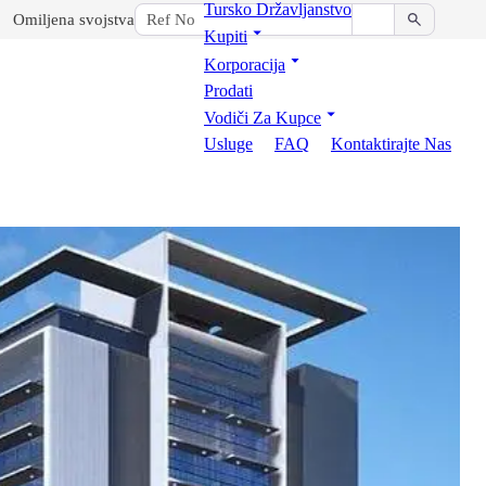
Tursko Državljanstvo
Omiljena svojstva
Kupiti
Korporacija
Prodati
Vodiči Za Kupce
Usluge
FAQ
Kontaktirajte Nas