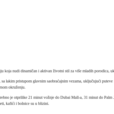
koja nudi dinamičan i aktivan životni stil za više mladih porodica, ukl
sa lakim pristupom glavnim saobraćajnim vezama, uključujući puteve i j
irnom okruženju.
ebno je otprilike 21 minut vožnje do Dubai Mall-a, 31 minut do Palm 
i, kafići i bolnice su u blizini.