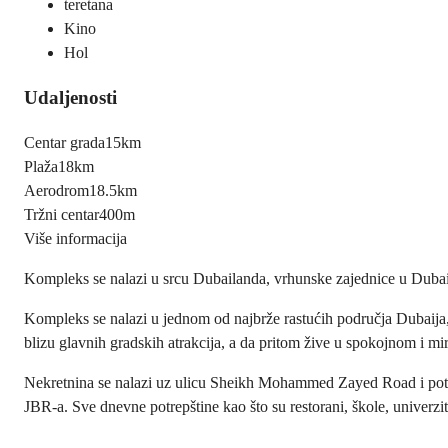
teretana
Kino
Hol
Udaljenosti
Centar grada
15km
Plaža
18km
Aerodrom
18.5km
Tržni centar
400m
Više informacija
Kompleks se nalazi u srcu Dubailanda, vrhunske zajednice u Dubaiju 
Kompleks se nalazi u jednom od najbrže rastućih područja Dubaija, 
blizu glavnih gradskih atrakcija, a da pritom žive u spokojnom i m
Nekretnina se nalazi uz ulicu Sheikh Mohammed Zayed Road i potr
JBR-a. Sve dnevne potrepštine kao što su restorani, škole, univerzitet