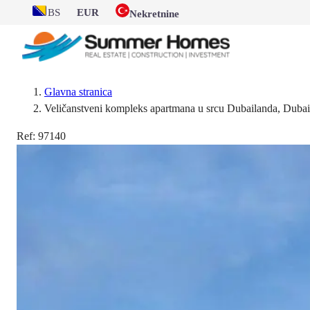
BS
EUR
Nekretnine
Glavna stranica
Veličanstveni kompleks apartmana u srcu Dubailanda, Dubai
Ref:
97140