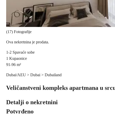
(17) Fotografije
Ova nekretnina je prodata.
1-2
Spavaće sobe
1
Kupaonice
91-96
m²
Dubai/AEU > Dubai > Dubailand
Veličanstveni kompleks apartmana u src
Detalji o nekretnini
Potvrđeno