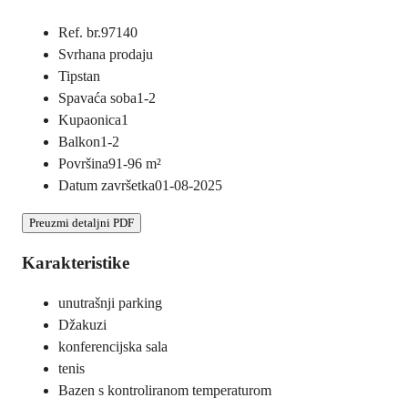
Ref. br.
97140
Svrha
na prodaju
Tip
stan
Spavaća soba
1-2
Kupaonica
1
Balkon
1-2
Površina
91-96
m²
Datum završetka
01-08-2025
Preuzmi detaljni PDF
Karakteristike
unutrašnji parking
Džakuzi
konferencijska sala
tenis
Bazen s kontroliranom temperaturom