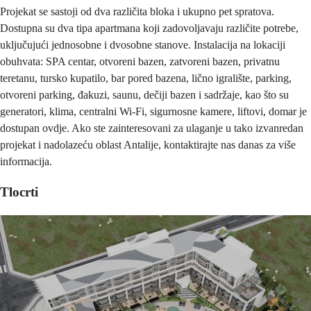
Projekat se sastoji od dva različita bloka i ukupno pet spratova.
Dostupna su dva tipa apartmana koji zadovoljavaju različite potrebe,
uključujući jednosobne i dvosobne stanove. Instalacija na lokaciji
obuhvata: SPA centar, otvoreni bazen, zatvoreni bazen, privatnu
teretanu, tursko kupatilo, bar pored bazena, lično igralište, parking,
otvoreni parking, đakuzi, saunu, dečiji bazen i sadržaje, kao što su
generatori, klima, centralni Wi-Fi, sigurnosne kamere, liftovi, domar je
dostupan ovdje. Ako ste zainteresovani za ulaganje u tako izvanredan
projekat i nadolazeću oblast Antalije, kontaktirajte nas danas za više
informacija.
Tlocrti