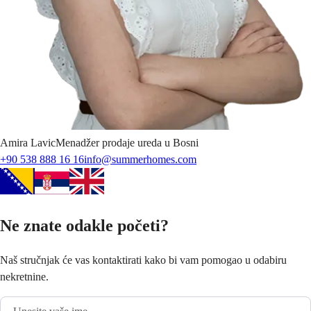
Amira
Lavic
Menadžer prodaje ureda u Bosni
+90 538 888 16 16
info@summerhomes.com
Ne znate odakle početi?
Naš stručnjak će vas kontaktirati kako bi vam pomogao u odabiru
nekretnine.