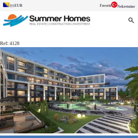
EUR
Favoriti
BS
Nekretnine
Ref:
4128