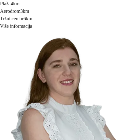
Plaža
4km
Aerodrom
3km
Tržni centar
6km
Više informacija