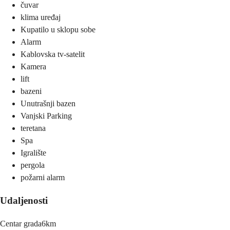
čuvar
klima uređaj
Kupatilo u sklopu sobe
Alarm
Kablovska tv-satelit
Kamera
lift
bazeni
Unutrašnji bazen
Vanjski Parking
teretana
Spa
Igralište
pergola
požarni alarm
Udaljenosti
Centar grada
6km