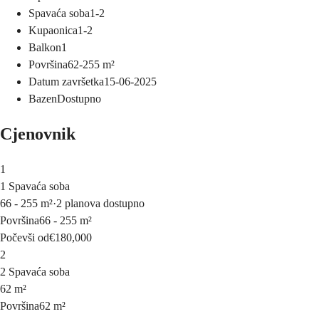
Spavaća soba
1-2
Kupaonica
1-2
Balkon
1
Površina
62-255
m²
Datum završetka
15-06-2025
Bazen
Dostupno
Cjenovnik
1
1 Spavaća soba
66 - 255 m²
·
2 planova dostupno
Površina
66 - 255 m²
Počevši od
€180,000
2
2 Spavaća soba
62 m²
Površina
62 m²