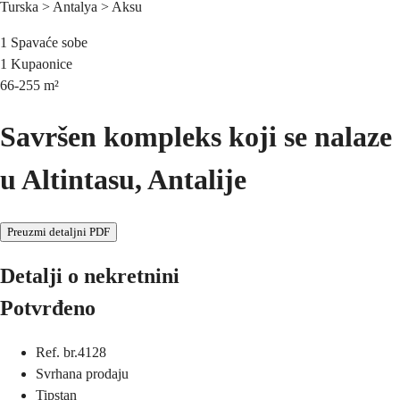
Turska > Antalya > Aksu
1
Spavaće sobe
1
Kupaonice
66-255
m²
Savršen kompleks koji se nalaze
u Altintasu, Antalije
Preuzmi detaljni PDF
Detalji o nekretnini
Potvrđeno
Ref. br.
4128
Svrha
na prodaju
Tip
stan