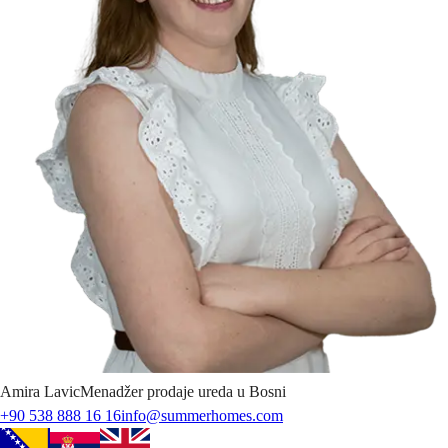
Amira
Lavic
Menadžer prodaje ureda u Bosni
+90 538 888 16 16
info@summerhomes.com