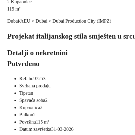
2
Kupaonice
115
m²
Dubai/AEU > Dubai > Dubai Production City (IMPZ)
Projekat italijanskog stila smješten u sr
Detalji o nekretnini
Potvrđeno
Ref. br.
97253
Svrha
na prodaju
Tip
stan
Spavaća soba
2
Kupaonica
2
Balkon
2
Površina
115
m²
Datum završetka
31-03-2026