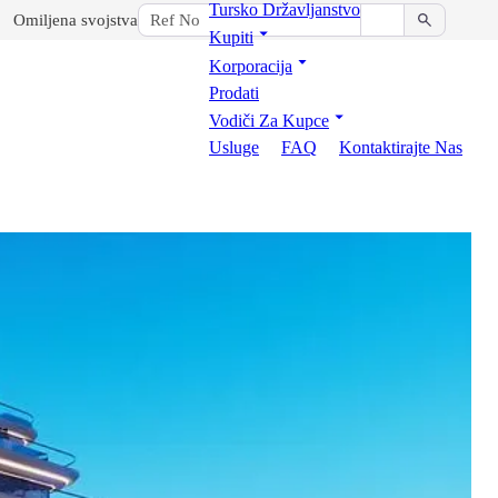
Tursko Državljanstvo
Omiljena svojstva
Kupiti
Korporacija
Prodati
Vodiči Za Kupce
Usluge
FAQ
Kontaktirajte Nas