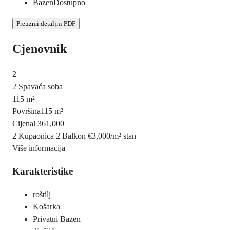
Bazen
Dostupno
Preuzmi detaljni PDF
Cjenovnik
2
2 Spavaća soba
115 m²
Površina
115 m²
Cijena
€361,000
2 Kupaonica
2 Balkon
€3,000
/
m²
stan
Više informacija
Karakteristike
roštilj
Košarka
Privatni Bazen