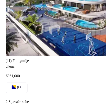
(11) Fotografije
cijena
€361,000
BS
2
Spavaće sobe