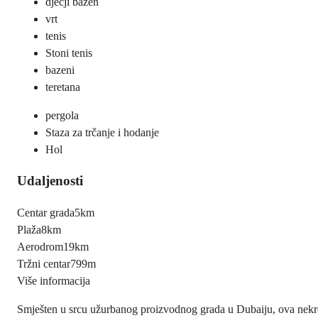
dječji bazen
vrt
tenis
Stoni tenis
bazeni
teretana
pergola
Staza za trčanje i hodanje
Hol
Udaljenosti
Centar grada
5km
Plaža
8km
Aerodrom
19km
Tržni centar
799m
Više informacija
Smješten u srcu užurbanog proizvodnog grada u Dubaiju, ova nekret