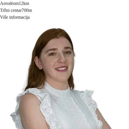
Aerodrom
12km
Tržni centar
700m
Više informacija