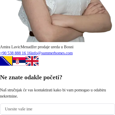
Amira
Lavic
Menadžer prodaje ureda u Bosni
+90 538 888 16 16
info@summerhomes.com
Ne znate odakle početi?
Naš stručnjak će vas kontaktirati kako bi vam pomogao u odabiru
nekretnine.