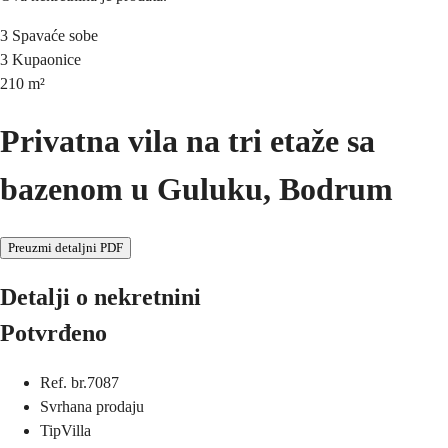
3
Spavaće sobe
3
Kupaonice
210
m²
Privatna vila na tri etaže sa
bazenom u Guluku, Bodrum
Preuzmi detaljni PDF
Detalji o nekretnini
Potvrđeno
Ref. br.
7087
Svrha
na prodaju
Tip
Villa