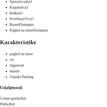
Spavaća soba
3
Kupaonica
3
Balkon
3
Površina
210
m²
Bazen
Dostupno
Pogled na more
Dostupno
Karakteristike
pogled na more
vrt
Sigurnost
bazeni
Vanjski Parking
Udaljenosti
Centar grada
2km
Plaža
2km