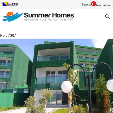
EUR
Favoriti
BS
Nekretnine
Ref:
7087