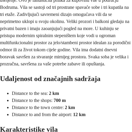
useljenje. Ovo je fantastična prilika za kupovinu vile u području
Bodruma. Vila se sastoji od tri prostrane spavaće sobe i tri kupatila na
tri etaže. Zadivljujući savremeni dizajn omogućava vili da se
neprimetno uklopi u svoju okolinu. Veliki prozori i balkoni gledaju na
privatni bazen i imaju zaoanjujući pogled na more. U kuhinju se
pristupa modernim spiralnim stepeništem koje vodi u ogroman
multifunkcionalni prostor za jelo/stambeni prostor idealan za porodični
odmor ili za život tokom cijele godine. Vila ima dodatni dnevni
boravak savršen za stvaranje mirnijeg prostora. Svaka soba je velika i
prozračna, savršena za vaše potrebe zabave ili opuštanja.
Udaljenost od značajnih sadržaja
Distance to the sea:
2 km
Distance to the shops:
700 m
Distance to the town centre:
2 km
Distance to and from the airport:
12 km
Karakteristike vila