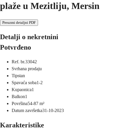
plaže u Mezitliju, Mersin
Preuzmi detaljni PDF
Detalji o nekretnini
Potvrđeno
Ref. br.
33042
Svrha
na prodaju
Tip
stan
Spavaća soba
1-2
Kupaonica
1
Balkon
1
Površina
54-87
m²
Datum završetka
31-10-2023
Karakteristike