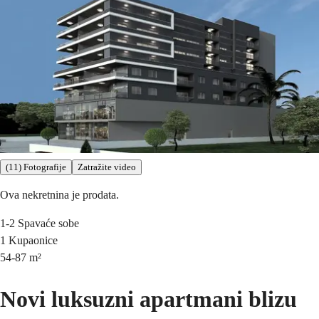
(11) Fotografije
Zatražite video
Ova nekretnina je prodata.
1-2
Spavaće sobe
1
Kupaonice
54-87
m²
Novi luksuzni apartmani blizu