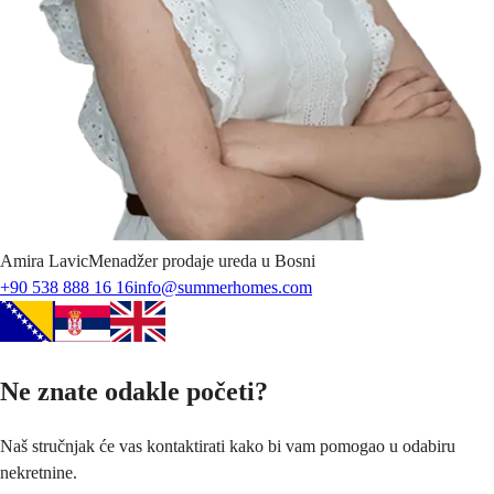
Amira
Lavic
Menadžer prodaje ureda u Bosni
+90 538 888 16 16
info@summerhomes.com
Ne znate odakle početi?
Naš stručnjak će vas kontaktirati kako bi vam pomogao u odabiru
nekretnine.