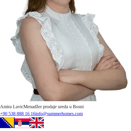
Amira
Lavic
Menadžer prodaje ureda u Bosni
+90 538 888 16 16
info@summerhomes.com