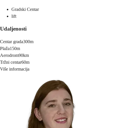
Gradski Centar
lift
Udaljenosti
Centar grada
300m
Plaža
150m
Aerodrom
90km
Tržni centar
60m
Više informacija