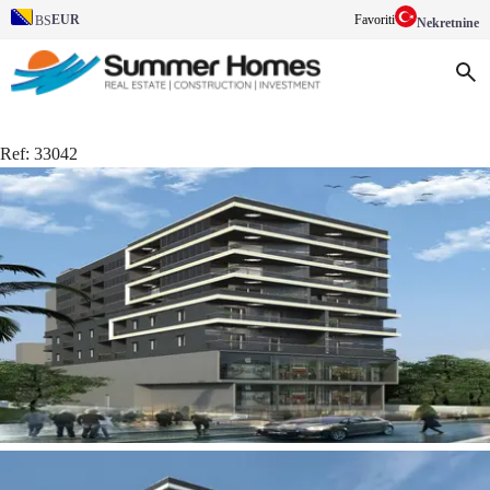
EUR
Favoriti
BS
Nekretnine
Ref:
33042