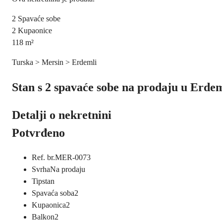
2
Spavaće sobe
2
Kupaonice
118
m²
Turska > Mersin > Erdemli
Stan s 2 spavaće sobe na prodaju u Erde
Detalji o nekretnini
Potvrđeno
Ref. br.
MER-0073
Svrha
Na prodaju
Tip
stan
Spavaća soba
2
Kupaonica
2
Balkon
2