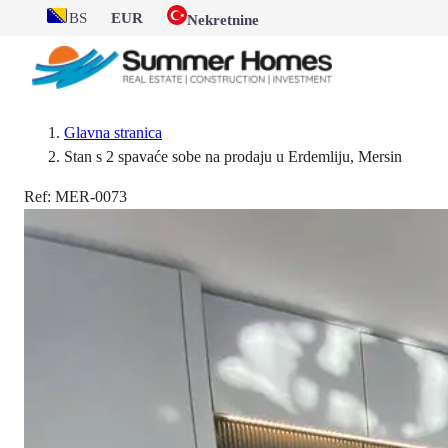
BS
EUR
Nekretnine
Glavna stranica
Stan s 2 spavaće sobe na prodaju u Erdemliju, Mersin
Ref:
MER-0073