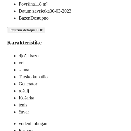
Površina
118
m²
Datum završetka
30-03-2023
Bazen
Dostupno
Preuzmi detaljni PDF
Karakteristike
dječji bazen
vrt
sauna
Tursko kupatilo
Generator
roštilj
Košarka
tenis
čuvar
vodeni tobogan
Kamera