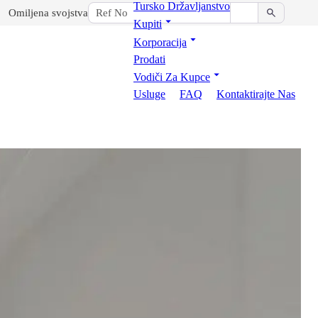
Tursko Državljanstvo
Omiljena svojstva
Kupiti
Korporacija
Prodati
Vodiči Za Kupce
Usluge
FAQ
Kontaktirajte Nas