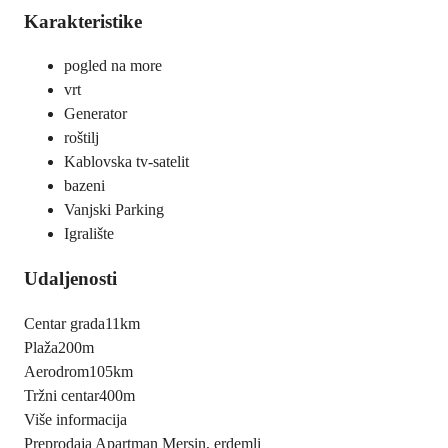
Karakteristike
pogled na more
vrt
Generator
roštilj
Kablovska tv-satelit
bazeni
Vanjski Parking
Igralište
Udaljenosti
Centar grada
11km
Plaža
200m
Aerodrom
105km
Tržni centar
400m
Više informacija
Preprodaja Apartman Mersin, erdemli