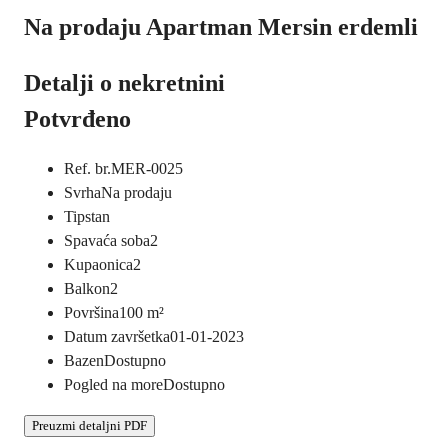
Na prodaju Apartman Mersin erdemli
Detalji o nekretnini
Potvrđeno
Ref. br.
MER-0025
Svrha
Na prodaju
Tip
stan
Spavaća soba
2
Kupaonica
2
Balkon
2
Površina
100
m²
Datum završetka
01-01-2023
Bazen
Dostupno
Pogled na more
Dostupno
Preuzmi detaljni PDF