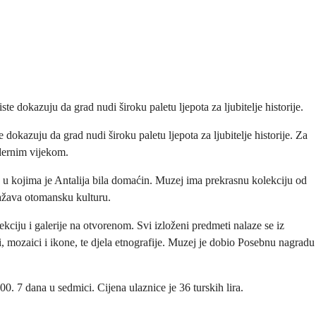
e dokazuju da grad nudi široku paletu ljepota za ljubitelje historije.
dokazuju da grad nudi široku paletu ljepota za ljubitelje historije. Za
odernim vijekom.
ja u kojima je Antalija bila domaćin. Muzej ima prekrasnu kolekciju od
dražava otomansku kulturu.
kciju i galerije na otvorenom. Svi izloženi predmeti nalaze se iz
ići, mozaici i ikone, te djela etnografije. Muzej je dobio Posebnu nagradu
0. 7 dana u sedmici. Cijena ulaznice je 36 turskih lira.