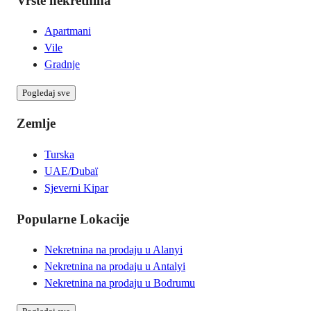
Vrste nekretnina
Apartmani
Vile
Gradnje
Pogledaj sve
Zemlje
Turska
UAE/Dubaï
Sjeverni Kipar
Popularne Lokacije
Nekretnina na prodaju u Alanyi
Nekretnina na prodaju u Antalyi
Nekretnina na prodaju u Bodrumu