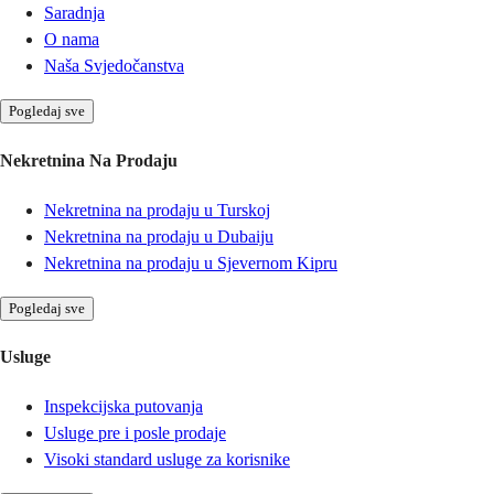
Saradnja
O nama
Naša Svjedočanstva
Pogledaj sve
Nekretnina Na Prodaju
Nekretnina na prodaju u Turskoj
Nekretnina na prodaju u Dubaiju
Nekretnina na prodaju u Sjevernom Kipru
Pogledaj sve
Usluge
Inspekcijska putovanja
Usluge pre i posle prodaje
Visoki standard usluge za korisnike