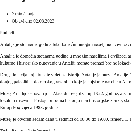
2 min čitanja
Objavljeno 02.08.2023
Podijeli
Antalija je stotinama godina bila domaćin mnogim naseljima i civilizacij
Antalija je domaćin stotinama godina u mnogim naseljima i civilizacijama
kulturno i historijsko putovanje u Antaliji morate pronaći brojne lokac
Druga lokacija koju trebate videti za istoriju Antalije je muzej Antalij
donjeg paleolitika do rimskog razdoblja koje je najstarije naselje u An
Muzej Antalije osnovan je u Alaeddinovoj džamiji 1922. godine, a zatim 
lokalnih ruševina. Postoje prirodna historija i prethistorijske zbirke, s
Europskog vijeća 1988. godine.
Muzej je otvoren sedam dana u sedmici od 08.30 do 19.00, između 1. apri
Treba li vam više informacija?