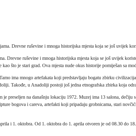
ama. Drevne ruševine i mnoga historijska mjesta koja se još uvijek korist
. Drevne ruševine i mnoga historijska mjesta koja se još uvijek koriste 
ije kao što je stari grad. Ova mjesta nude okus historije pomiješan sa m
e. Tamo ima mnogo artefakata koji predstavljaju bogatu zbirku civilizaci
adoliji. Takođe, u Anadoliji postoji još jedna etnografska zbirka koja o
je preseljen na današnju lokaciju 1972. Muzej ima 13 salona, ​​dečiju se
kulpture bogova i careva, artefakti koji pripadaju grobnicama, stari novč
la i 1. oktobra. Od 1. oktobra do 1. aprila otvoren je od 08.30 do 18.0