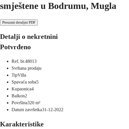
smještene u Bodrumu, Mugla
Preuzmi detaljni PDF
Detalji o nekretnini
Potvrđeno
Ref. br.
48013
Svrha
na prodaju
Tip
Villa
Spavaća soba
5
Kupaonica
4
Balkon
2
Površina
320
m²
Datum završetka
31-12-2022
Karakteristike