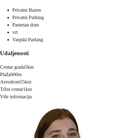
Privatni Bazen
Privatni Parking
Pametan dom
vrt
Vanjski Parking
Udaljenosti
Centar grada
5km
Plaža
900m
Aerodrom
55km
Tržni centar
1km
Više informacija