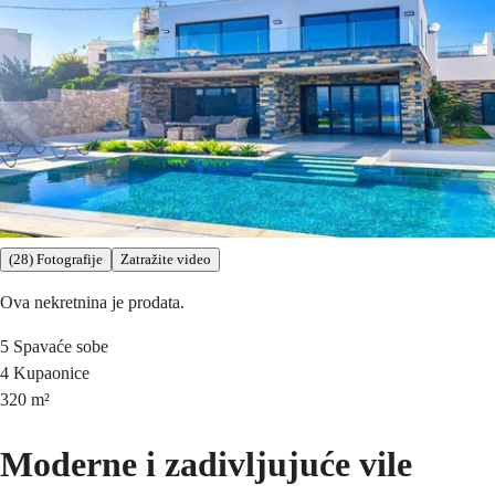
(28) Fotografije
Zatražite video
Ova nekretnina je prodata.
5
Spavaće sobe
4
Kupaonice
320
m²
Moderne i zadivljujuće vile