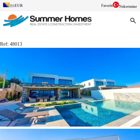
EUR
Favoriti
BS
Nekretnine
Ref:
48013