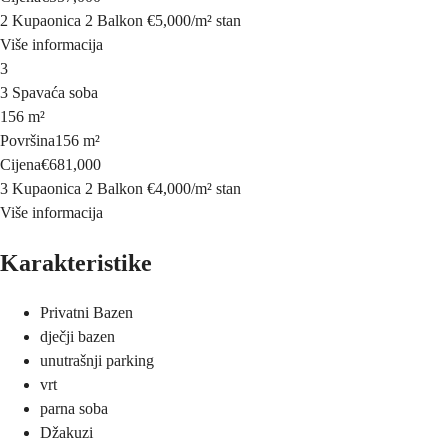
2 Kupaonica
2 Balkon
€5,000
/
m²
stan
Više informacija
3
3 Spavaća soba
156 m²
Površina
156 m²
Cijena
€681,000
3 Kupaonica
2 Balkon
€4,000
/
m²
stan
Više informacija
Karakteristike
Privatni Bazen
dječji bazen
unutrašnji parking
vrt
parna soba
Džakuzi