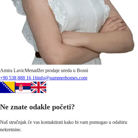
Amira
Lavic
Menadžer prodaje ureda u Bosni
+90 538 888 16 16
info@summerhomes.com
Ne znate odakle početi?
Naš stručnjak će vas kontaktirati kako bi vam pomogao u odabiru
nekretnine.