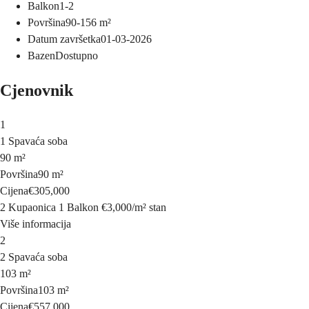
Balkon
1-2
Površina
90-156
m²
Datum završetka
01-03-2026
Bazen
Dostupno
Cjenovnik
1
1 Spavaća soba
90 m²
Površina
90 m²
Cijena
€305,000
2 Kupaonica
1 Balkon
€3,000
/
m²
stan
Više informacija
2
2 Spavaća soba
103 m²
Površina
103 m²
Cijena
€557,000