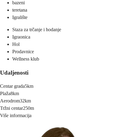
bazeni
teretana
Igralište
Staza za trčanje i hodanje
Igraonica
Hol
Prodavnice
Wellness klub
Udaljenosti
Centar grada
5km
Plaža
8km
Aerodrom
32km
Tržni centar
250m
Više informacija