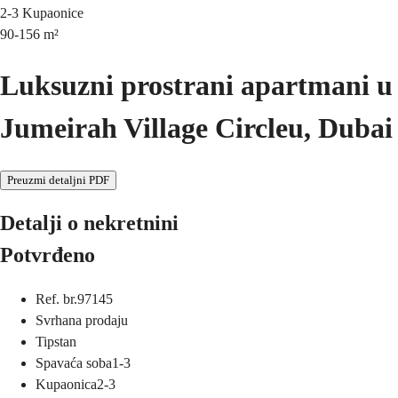
2-3
Kupaonice
90-156
m²
Luksuzni prostrani apartmani u
Jumeirah Village Circleu, Dubai
Preuzmi detaljni PDF
Detalji o nekretnini
Potvrđeno
Ref. br.
97145
Svrha
na prodaju
Tip
stan
Spavaća soba
1-3
Kupaonica
2-3