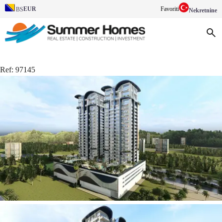
EUR
Favoriti
BS
Nekretnine
Ref:
97145