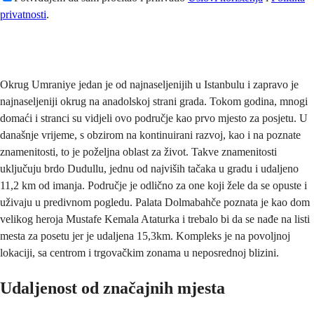
privatnosti
.
Pošaljite
Okrug Umraniye jedan je od najnaseljenijih u Istanbulu i zapravo je
najnaseljeniji okrug na anadolskoj strani grada. Tokom godina, mnogi
domaći i stranci su vidjeli ovo područje kao prvo mjesto za posjetu. U
današnje vrijeme, s obzirom na kontinuirani razvoj, kao i na poznate
znamenitosti, to je poželjna oblast za život. Takve znamenitosti
uključuju brdo Dudullu, jednu od najviših tačaka u gradu i udaljeno
11,2 km od imanja. Područje je odlično za one koji žele da se opuste i
uživaju u predivnom pogledu. Palata Dolmabahče poznata je kao dom
velikog heroja Mustafe Kemala Ataturka i trebalo bi da se nađe na listi
mesta za posetu jer je udaljena 15,3km. Kompleks je na povoljnoj
lokaciji, sa centrom i trgovačkim zonama u neposrednoj blizini.
Udaljenost od značajnih mjesta