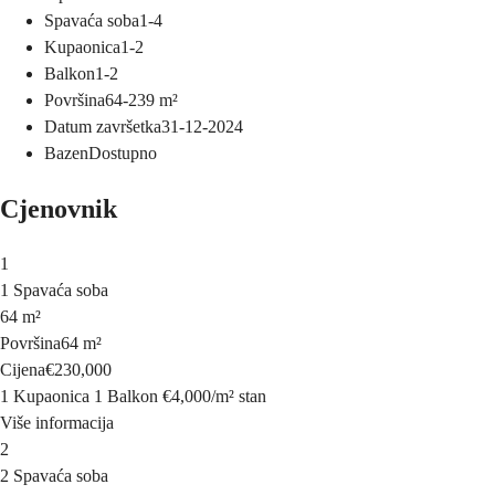
Spavaća soba
1-4
Kupaonica
1-2
Balkon
1-2
Površina
64-239
m²
Datum završetka
31-12-2024
Bazen
Dostupno
Cjenovnik
1
1 Spavaća soba
64 m²
Površina
64 m²
Cijena
€230,000
1 Kupaonica
1 Balkon
€4,000
/
m²
stan
Više informacija
2
2 Spavaća soba