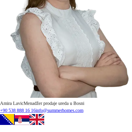
Amira
Lavic
Menadžer prodaje ureda u Bosni
+90 538 888 16 16
info@summerhomes.com