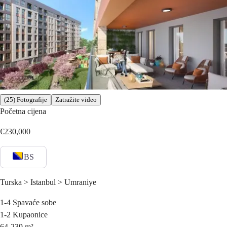
(25) Fotografije
Zatražite video
Početna cijena
€230,000
BS
Turska > Istanbul > Umraniye
1-4
Spavaće sobe
1-2
Kupaonice
64-239
m²