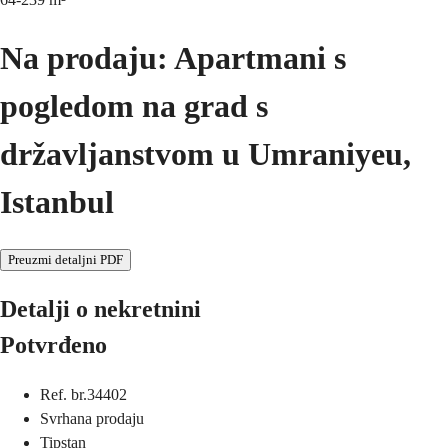
Na prodaju: Apartmani s
pogledom na grad s
državljanstvom u Umraniyeu,
Istanbul
Preuzmi detaljni PDF
Detalji o nekretnini
Potvrđeno
Ref. br.
34402
Svrha
na prodaju
Tip
stan