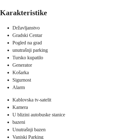
Karakteristike
Državljanstvo
Gradski Centar
Pogled na grad
unutrašnji parking
Tursko kupatilo
Generator
Košarka
Sigurnost
Alarm
Kablovska tv-satelit
Kamera
U blizini autobuske stanice
bazeni
Unutrašnji bazen
Vanjski Parking