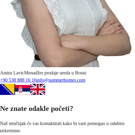
Amira
Lavic
Menadžer prodaje ureda u Bosni
+90 538 888 16 16
info@summerhomes.com
Ne znate odakle početi?
Naš stručnjak će vas kontaktirati kako bi vam pomogao u odabiru
nekretnine.