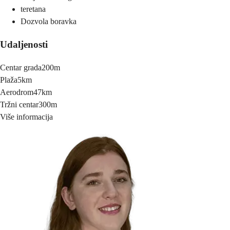
teretana
Dozvola boravka
Udaljenosti
Centar grada
200m
Plaža
5km
Aerodrom
47km
Tržni centar
300m
Više informacija