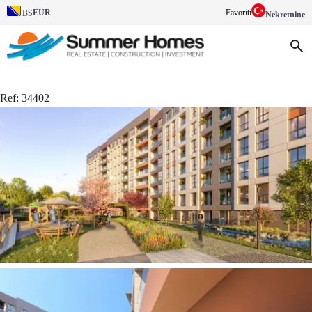
EUR
Favoriti
BS
Nekretnine
Ref:
34402