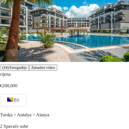
(34) Fotografije
Zatražite video
cijena
€208,000
BS
Turska > Antalya > Alanya
2
Spavaće sobe