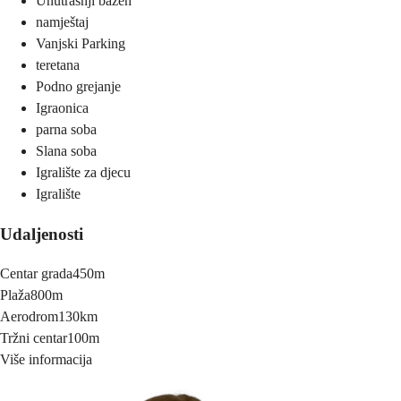
Unutrašnji bazen
namještaj
Vanjski Parking
teretana
Podno grejanje
Igraonica
parna soba
Slana soba
Igralište za djecu
Igralište
Udaljenosti
Centar grada
450m
Plaža
800m
Aerodrom
130km
Tržni centar
100m
Više informacija