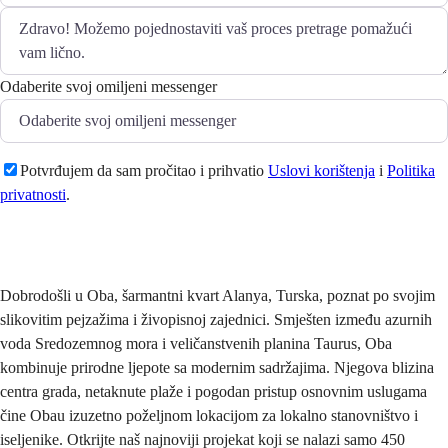
Odaberite svoj omiljeni messenger
Potvrđujem da sam pročitao i prihvatio
Uslovi korištenja
i
Politika
privatnosti
.
Pošaljite
Dobrodošli u Oba, šarmantni kvart Alanya, Turska, poznat po svojim
slikovitim pejzažima i živopisnoj zajednici. Smješten između azurnih
voda Sredozemnog mora i veličanstvenih planina Taurus, Oba
kombinuje prirodne ljepote sa modernim sadržajima. Njegova blizina
centra grada, netaknute plaže i pogodan pristup osnovnim uslugama
čine Obau izuzetno poželjnom lokacijom za lokalno stanovništvo i
iseljenike. Otkrijte naš najnoviji projekat koji se nalazi samo 450