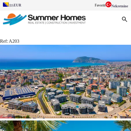
EUR
Favoriti
BS
Nekretnine
Ref:
A203