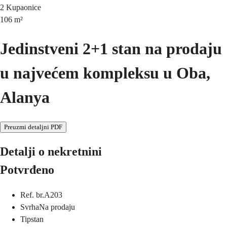
2
Kupaonice
106
m²
Jedinstveni 2+1 stan na prodaju
u najvećem kompleksu u Oba,
Alanya
Preuzmi detaljni PDF
Detalji o nekretnini
Potvrđeno
Ref. br.
A203
Svrha
Na prodaju
Tip
stan