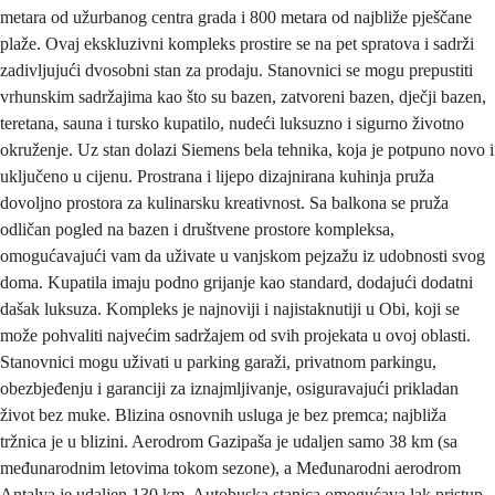
metara od užurbanog centra grada i 800 metara od najbliže pješčane
plaže. Ovaj ekskluzivni kompleks prostire se na pet spratova i sadrži
zadivljujući dvosobni stan za prodaju. Stanovnici se mogu prepustiti
vrhunskim sadržajima kao što su bazen, zatvoreni bazen, dječji bazen,
teretana, sauna i tursko kupatilo, nudeći luksuzno i sigurno životno
okruženje. Uz stan dolazi Siemens bela tehnika, koja je potpuno novo i
uključeno u cijenu. Prostrana i lijepo dizajnirana kuhinja pruža
dovoljno prostora za kulinarsku kreativnost. Sa balkona se pruža
odličan pogled na bazen i društvene prostore kompleksa,
omogućavajući vam da uživate u vanjskom pejzažu iz udobnosti svog
doma. Kupatila imaju podno grijanje kao standard, dodajući dodatni
dašak luksuza. Kompleks je najnoviji i najistaknutiji u Obi, koji se
može pohvaliti najvećim sadržajem od svih projekata u ovoj oblasti.
Stanovnici mogu uživati u parking garaži, privatnom parkingu,
obezbjeđenju i garanciji za iznajmljivanje, osiguravajući prikladan
život bez muke. Blizina osnovnih usluga je bez premca; najbliža
tržnica je u blizini. Aerodrom Gazipaša je udaljen samo 38 km (sa
međunarodnim letovima tokom sezone), a Međunarodni aerodrom
Antalya je udaljen 130 km. Autobuska stanica omogućava lak pristup