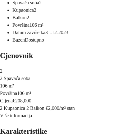
Spavaća soba
2
Kupaonica
2
Balkon
2
Površina
106
m²
Datum završetka
31-12-2023
Bazen
Dostupno
Cjenovnik
2
2 Spavaća soba
106 m²
Površina
106 m²
Cijena
€208,000
2 Kupaonica
2 Balkon
€2,000
/
m²
stan
Više informacija
Karakteristike