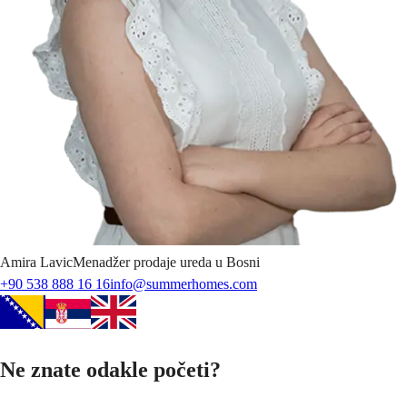
Amira
Lavic
Menadžer prodaje ureda u Bosni
+90 538 888 16 16
info@summerhomes.com
Ne znate odakle početi?