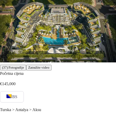
(37) Fotografije
Zatražite video
Početna cijena
€145,000
BS
Turska > Antalya > Aksu