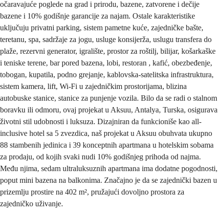
očaravajuće poglede na grad i prirodu, bazene, zatvorene i dečije
bazene i 10% godišnje garancije za najam. Ostale karakteristike
uključuju privatni parking, sistem pametne kuće, zajedničke bašte,
teretanu, spa, sadržaje za jogu, usluge konsijerža, uslugu transfera do
plaže, rezervni generator, igralište, prostor za roštilj, bilijar, košarkaške
i teniske terene, bar pored bazena, lobi, restoran , kafić, obezbeđenje,
tobogan, kupatila, podno grejanje, kablovska-satelitska infrastruktura,
sistem kamera, lift, Wi-Fi u zajedničkim prostorijama, blizina
autobuske stanice, stanice za punjenje vozila. Bilo da se radi o stalnom
boravku ili odmoru, ovaj projekat u Aksuu, Antalya, Turska, osigurava
životni stil udobnosti i luksuza. Dizajniran da funkcioniše kao all-
inclusive hotel sa 5 zvezdica, naš projekat u Aksuu obuhvata ukupno
88 stambenih jedinica i 39 konceptnih apartmana u hotelskim sobama
za prodaju, od kojih svaki nudi 10% godišnjeg prihoda od najma.
Među njima, sedam ultraluksuznih apartmana ima dodatne pogodnosti,
poput mini bazena na balkonima. Značajno je da se zajednički bazen u
prizemlju prostire na 402 m², pružajući dovoljno prostora za
zajedničko uživanje.