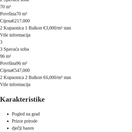
70 m²
Površina
70 m²
Cijena
€217,000
2 Kupaonica
1 Balkon
€3,000
/
m²
stan
Više informacija
3
3 Spavaća soba
96 m²
Površina
96 m²
Cijena
€547,000
2 Kupaonica
2 Balkon
€6,000
/
m²
stan
Više informacija
Karakteristike
Pogled na grad
Prizor prirode
dječji bazen