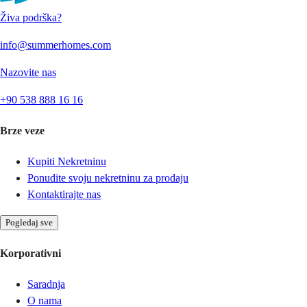
Živa podrška?
info@summerhomes.com
Nazovite nas
+90 538 888 16 16
Brze veze
Kupiti Nekretninu
Ponudite svoju nekretninu za prodaju
Kontaktirajte nas
Pogledaj sve
Korporativni
Saradnja
O nama