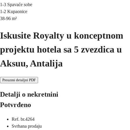
1-3
Spavaće sobe
1-2
Kupaonice
38-96
m²
Iskusite Royalty u konceptnom
projektu hotela sa 5 zvezdica u
Aksuu, Antalija
Preuzmi detaljni PDF
Detalji o nekretnini
Potvrđeno
Ref. br.
4264
Svrha
na prodaju