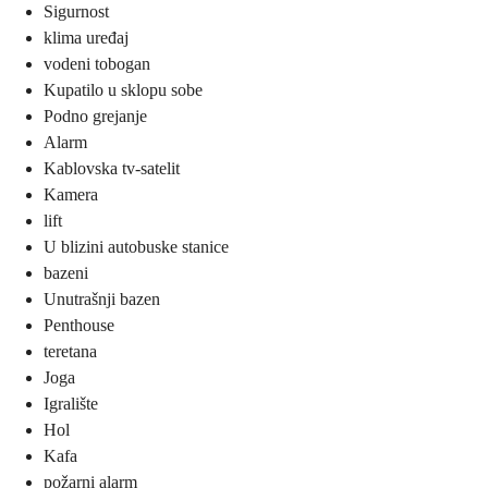
Sigurnost
klima uređaj
vodeni tobogan
Kupatilo u sklopu sobe
Podno grejanje
Alarm
Kablovska tv-satelit
Kamera
lift
U blizini autobuske stanice
bazeni
Unutrašnji bazen
Penthouse
teretana
Joga
Igralište
Hol
Kafa
požarni alarm