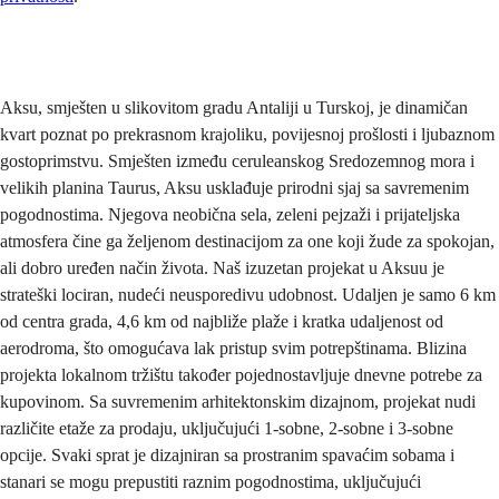
Pošaljite
Aksu, smješten u slikovitom gradu Antaliji u Turskoj, je dinamičan
kvart poznat po prekrasnom krajoliku, povijesnoj prošlosti i ljubaznom
gostoprimstvu. Smješten između ceruleanskog Sredozemnog mora i
velikih planina Taurus, Aksu usklađuje prirodni sjaj sa savremenim
pogodnostima. Njegova neobična sela, zeleni pejzaži i prijateljska
atmosfera čine ga željenom destinacijom za one koji žude za spokojan,
ali dobro uređen način života. Naš izuzetan projekat u Aksuu je
strateški lociran, nudeći neusporedivu udobnost. Udaljen je samo 6 km
od centra grada, 4,6 km od najbliže plaže i kratka udaljenost od
aerodroma, što omogućava lak pristup svim potrepštinama. Blizina
projekta lokalnom tržištu također pojednostavljuje dnevne potrebe za
kupovinom. Sa suvremenim arhitektonskim dizajnom, projekat nudi
različite etaže za prodaju, uključujući 1-sobne, 2-sobne i 3-sobne
opcije. Svaki sprat je dizajniran sa prostranim spavaćim sobama i
stanari se mogu prepustiti raznim pogodnostima, uključujući