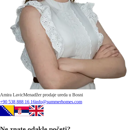
Amira
Lavic
Menadžer prodaje ureda u Bosni
+90 538 888 16 16
info@summerhomes.com
Ne znate odakle početi?