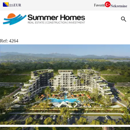
EUR
Favoriti
BS
Nekretnine
Ref:
4264