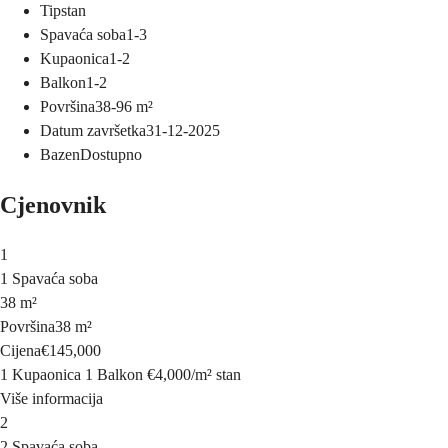
Tip
stan
Spavaća soba
1-3
Kupaonica
1-2
Balkon
1-2
Površina
38-96
m²
Datum završetka
31-12-2025
Bazen
Dostupno
Cjenovnik
1
1 Spavaća soba
38 m²
Površina
38 m²
Cijena
€145,000
1 Kupaonica
1 Balkon
€4,000
/
m²
stan
Više informacija
2
2 Spavaća soba