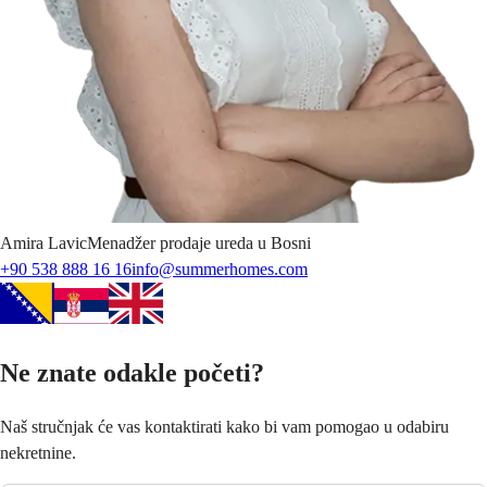
Amira
Lavic
Menadžer prodaje ureda u Bosni
+90 538 888 16 16
info@summerhomes.com
Ne znate odakle početi?
Naš stručnjak će vas kontaktirati kako bi vam pomogao u odabiru
nekretnine.