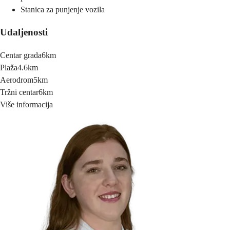
Stanica za punjenje vozila
Udaljenosti
Centar grada
6km
Plaža
4.6km
Aerodrom
5km
Tržni centar
6km
Više informacija