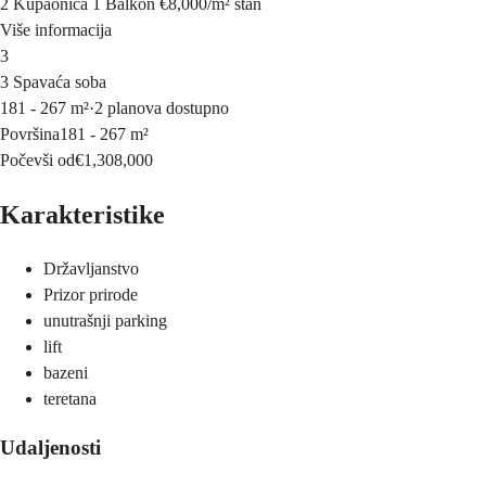
2 Kupaonica
1 Balkon
€8,000
/
m²
stan
Više informacija
3
3 Spavaća soba
181 - 267 m²
·
2 planova dostupno
Površina
181 - 267 m²
Počevši od
€1,308,000
Karakteristike
Državljanstvo
Prizor prirode
unutrašnji parking
lift
bazeni
teretana
Udaljenosti