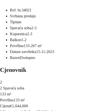
Ref. br.
34021
Svrha
na prodaju
Tip
stan
Spavaća soba
2-3
Kupaonica
2-3
Balkon
1-2
Površina
133-267
m²
Datum završetka
15-11-2023
Bazen
Dostupno
Cjenovnik
2
2 Spavaća soba
133 m²
Površina
133 m²
Cijena
€1,044,000