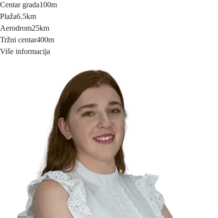
Centar grada
100m
Plaža
6.5km
Aerodrom
25km
Tržni centar
400m
Više informacija