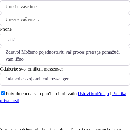
Phone
Odaberite svoj omiljeni messenger
Potvrđujem da sam pročitao i prihvatio
Uslovi korištenja
i
Politika
privatnosti
.
Pošaljite
Sarıyer je najsjeverniji kvart Istanbula. Nalazi se na evropskoj strani