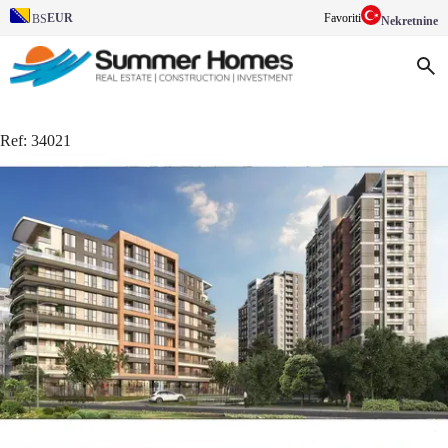
EUR
Favoriti
BS
Nekretnine
Ref:
34021