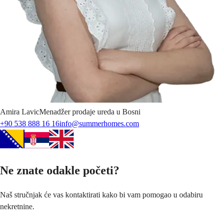
Amira
Lavic
Menadžer prodaje ureda u Bosni
+90 538 888 16 16
info@summerhomes.com
Ne znate odakle početi?
Naš stručnjak će vas kontaktirati kako bi vam pomogao u odabiru
nekretnine.