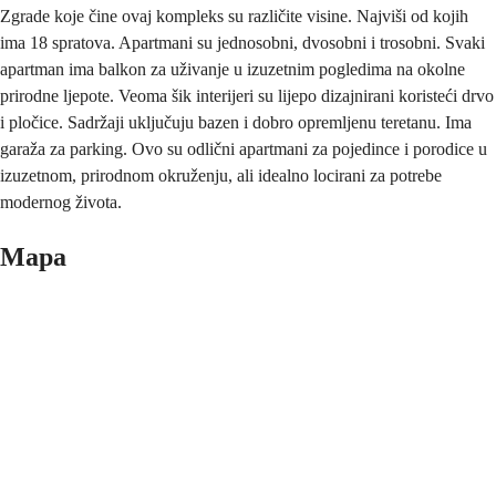
Zgrade koje čine ovaj kompleks su različite visine. Najviši od kojih
ima 18 spratova. Apartmani su jednosobni, dvosobni i trosobni. Svaki
apartman ima balkon za uživanje u izuzetnim pogledima na okolne
prirodne ljepote. Veoma šik interijeri su lijepo dizajnirani koristeći drvo
i pločice. Sadržaji uključuju bazen i dobro opremljenu teretanu. Ima
garaža za parking. Ovo su odlični apartmani za pojedince i porodice u
izuzetnom, prirodnom okruženju, ali idealno locirani za potrebe
modernog života.
Mapa