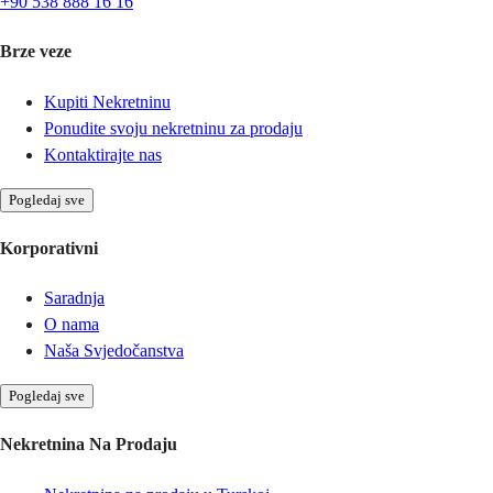
+90 538 888 16 16
Brze veze
Kupiti Nekretninu
Ponudite svoju nekretninu za prodaju
Kontaktirajte nas
Pogledaj sve
Korporativni
Saradnja
O nama
Naša Svjedočanstva
Pogledaj sve
Nekretnina Na Prodaju