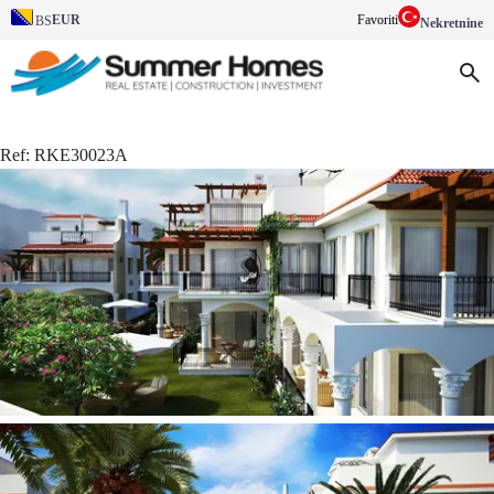
EUR
Favoriti
BS
Nekretnine
Ref:
RKE30023A