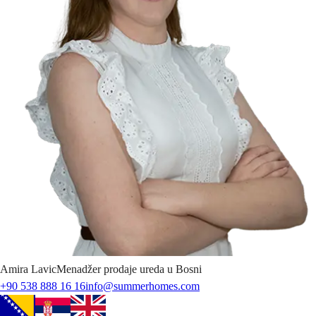
Amira
Lavic
Menadžer prodaje ureda u Bosni
+90 538 888 16 16
info@summerhomes.com