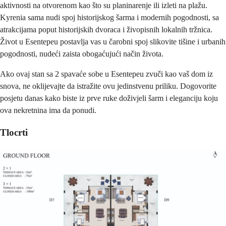
aktivnosti na otvorenom kao što su planinarenje ili izleti na plažu. 
Kyrenia sama nudi spoj historijskog šarma i modernih pogodnosti, sa 
atrakcijama poput historijskih dvoraca i živopisnih lokalnih tržnica. 
Život u Esentepeu postavlja vas u čarobni spoj slikovite tišine i urbanih 
pogodnosti, nudeći zaista obogaćujući način života.
Ako ovaj stan sa 2 spavaće sobe u Esentepeu zvuči kao vaš dom iz 
snova, ne oklijevajte da istražite ovu jedinstvenu priliku. Dogovorite 
posjetu danas kako biste iz prve ruke doživjeli šarm i eleganciju koju 
ova nekretnina ima da ponudi.
Tlocrti