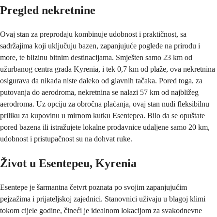
Pregled nekretnine
Ovaj stan za preprodaju kombinuje udobnost i praktičnost, sa 
sadržajima koji uključuju bazen, zapanjujuće poglede na prirodu i 
more, te blizinu bitnim destinacijama. Smješten samo 23 km od 
užurbanog centra grada Kyrenia, i tek 0,7 km od plaže, ova nekretnina 
osigurava da nikada niste daleko od glavnih tačaka. Pored toga, za 
putovanja do aerodroma, nekretnina se nalazi 57 km od najbližeg 
aerodroma. Uz opciju za obročna plaćanja, ovaj stan nudi fleksibilnu 
priliku za kupovinu u mirnom kutku Esentepea. Bilo da se opuštate 
pored bazena ili istražujete lokalne prodavnice udaljene samo 20 km, 
udobnost i pristupačnost su na dohvat ruke.
Život u Esentepeu, Kyrenia
Esentepe je šarmantna četvrt poznata po svojim zapanjujućim 
pejzažima i prijateljskoj zajednici. Stanovnici uživaju u blagoj klimi 
tokom cijele godine, čineći je idealnom lokacijom za svakodnevne 