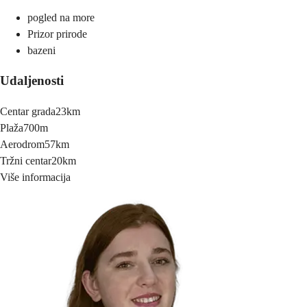
pogled na more
Prizor prirode
bazeni
Udaljenosti
Centar grada
23km
Plaža
700m
Aerodrom
57km
Tržni centar
20km
Više informacija