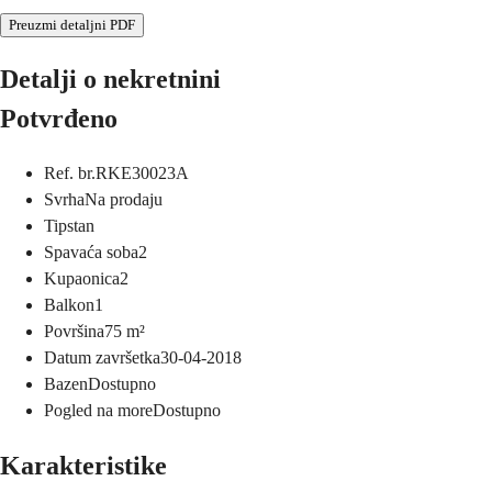
Preuzmi detaljni PDF
Detalji o nekretnini
Potvrđeno
Ref. br.
RKE30023A
Svrha
Na prodaju
Tip
stan
Spavaća soba
2
Kupaonica
2
Balkon
1
Površina
75
m²
Datum završetka
30-04-2018
Bazen
Dostupno
Pogled na more
Dostupno
Karakteristike