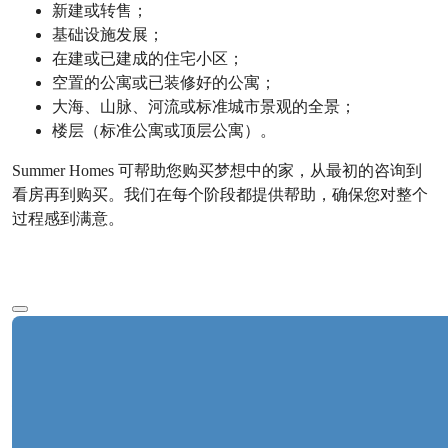
新建或转售；
基础设施发展；
在建或已建成的住宅小区；
空置的公寓或已装修好的公寓；
大海、山脉、河流或标准城市景观的全景；
楼层（标准公寓或顶层公寓）。
Summer Homes 可帮助您购买梦想中的家，从最初的咨询到
看房再到购买。我们在每个阶段都提供帮助，确保您对整个
过程感到满意。
查看更多文字
Ref:
价格
29004
€133,000
卧室
:
1
浴室
:
1
总面积
:
60
平方米
土耳其 > 安塔利亚 > 阿拉尼亚 > 土尔克勒尔