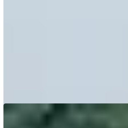
卧室
:
4
浴室
:
4
总面积
:
200
平方米
土耳其 > 安塔利亚 > 阿拉尼亚 > 土尔克勒尔
阿拉尼亚特克勒待售别墅，配备泳池和
居留许可 - 4卧室
位于阿拉尼亚特克勒的豪华4卧室别墅，配有泳池、私人花园
和居留许可，距离海滩仅0.2公里。
细
电子邮件
给我打电话
给我打电话
节
Ref:
1664