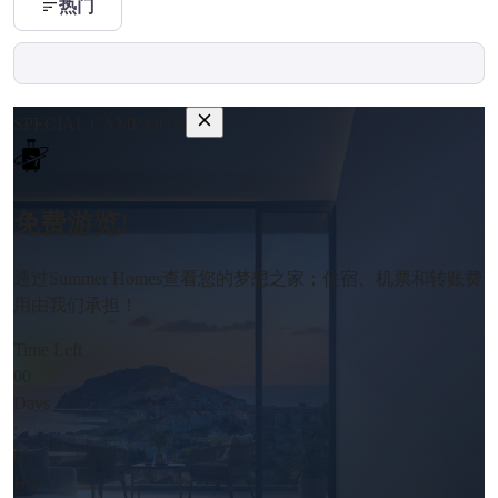
热门
SPECIAL CAMPAIGN
免费游览!
通过Summer Homes查看您的梦想之家；住宿、机票和转账费
用由我们承担！
Time Left
00
Days
:
00
Hrs