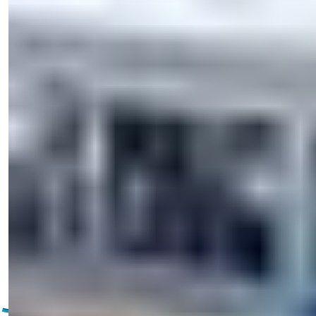
只需一键之遥。
View 53 Photos
起始价格
€235,000
卧室
:
1-5
浴室
:
1-6
总面积
:
81-356
平方米
土耳其 > 安塔利亚 > 阿拉尼亚 > 土尔克勒尔
土克勒尔阿兰亚出售的公寓：1-5间卧
室，海景和公民身份机会
该住宅区在设计的各个方面都有现代的气息。这个著名的项
目有许多特色，住户可以进入300米之外的私人海滩区。
细
电子邮件
给我打电话
给我打电话
节