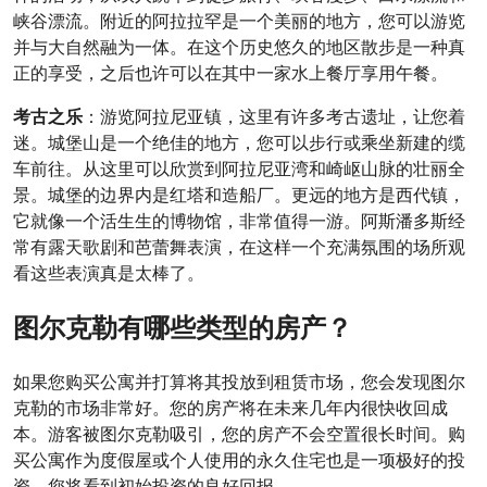
峡谷漂流。附近的阿拉拉罕是一个美丽的地方，您可以游览
并与大自然融为一体。在这个历史悠久的地区散步是一种真
正的享受，之后也许可以在其中一家水上餐厅享用午餐。
考古之乐
：游览阿拉尼亚镇，这里有许多考古遗址，让您着
迷。城堡山是一个绝佳的地方，您可以步行或乘坐新建的缆
车前往。从这里可以欣赏到阿拉尼亚湾和崎岖山脉的壮丽全
景。城堡的边界内是红塔和造船厂。更远的地方是西代镇，
它就像一个活生生的博物馆，非常值得一游。阿斯潘多斯经
常有露天歌剧和芭蕾舞表演，在这样一个充满氛围的场所观
看这些表演真是太棒了。
图尔克勒有哪些类型的房产？
如果您购买公寓并打算将其投放到租赁市场，您会发现图尔
克勒的市场非常好。您的房产将在未来几年内很快收回成
本。游客被图尔克勒吸引，您的房产不会空置很长时间。购
买公寓作为度假屋或个人使用的永久住宅也是一项极好的投
资。您将看到初始投资的良好回报。