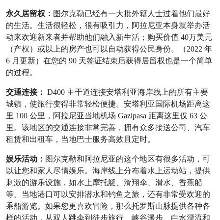
永久居留权：
图尔克勒已经有一大批外籍人士过着他们最好
的生活。生活很轻松，很有吸引力，阿拉尼亚本身就举办活
动来欢迎新来者并帮助他们融入新生活；购买价值 40万美元
（产权）或以上的房产也可以自动获得公民身份。（2022 年
6 月更新）在您的 90 天签证结束后获得居留权也是一个简单
的过程。
交通连接：
D400 主干道连接安塔利亚海岸线上的所有主要
城镇，使旅行变得非常轻松便捷。安塔利亚国际机场距离这
里 100 公里，阿拉尼亚当地机场 Gazipasa 距离这里仅 63 公
里。该地区的交通连接非常完善，拥有众多接送公司、汽车
租赁和出租车，当地巴士服务高效且定时。
娱乐活动：
图尔克勒和阿拉尼亚的这个地区有很多活动，可
以让您和家人尽情娱乐。海岸线上分布着水上运动站，提供
刺激的游乐设施，如水上摩托艇、滑翔伞、滑水、香蕉船
等。当地港口可以安排潜水和钓鱼之旅，还有非常受欢迎的
乘船游览。如果您更喜欢冒险，那么托罗斯山脉提供各种各
样的活动，从双人跳伞到徒步旅行、峡谷漫步、白水漂流和