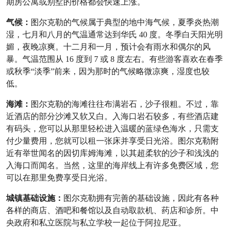
期房公寓或别墅的价格都会快速上涨。
气候：
图尔克勒的气候属于典型的地中海气候，夏季炎热潮
湿，七月和八月的气温通常达到华氏 40 度。冬季白天阳光明
媚，夜晚凉爽。十二月和一月，预计会有雨水和偶尔的风
暴。气温范围从 16 度到 7 或 8 度左右。有些游客喜欢在春季
或秋季“淡季”前来，因为那时的气候略微凉爽，湿度也较
低。
海滩：
图尔克勒的海滩往往布满岩石，沙子很粗。不过，靠
近酒店的部分沙滩又软又白。入海口岩石较多，有些酒店建
有码头，您可以从那里轻松进入温暖的蓝绿色海水，只需支
付少量费用，您就可以租一张床并享受日光浴。图尔克勒附
近有举世闻名的因切库姆海滩，以其超柔软的沙子和浅浅的
入海口而闻名。当然，这里的海岸线上有许多免费区域，您
可以在那里免费享受日光浴。
城镇基础设施：
图尔克勒拥有完善的基础设施，因此有各种
各样的商店、酒吧和餐馆以及自动取款机、药店和诊所。中
央政府和私立医院与私立学校一起位于阿拉尼亚。