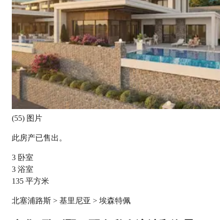
(55) 图片
此房产已售出。
3
卧室
3
浴室
135
平方米
北塞浦路斯 > 基里尼亚 > 埃森特佩