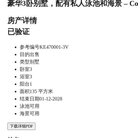
豪华3卧别墅，配有私人泳池和海景 – Cordeli
房产详情
已验证
参考编号
KE470001-3V
目的
出售
类型
别墅
卧室
3
浴室
3
阳台
1
面积
135
平方米
结束日期
01-12-2028
泳池
可用
海景
可用
下载详细PDF