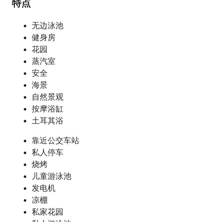
特点
无边泳池
健身房
花园
蒸汽室
安全
海景
自然景观
按摩浴缸
土耳其浴
靠近公交车站
私人停车
烧烤
儿童游泳池
发电机
凉棚
私家花园